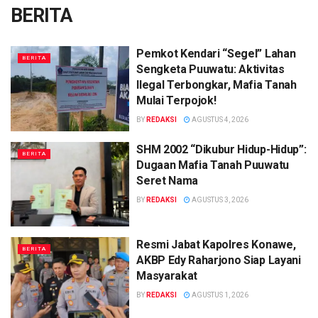
BERITA
Pemkot Kendari “Segel” Lahan
BERITA
Sengketa Puuwatu: Aktivitas
Ilegal Terbongkar, Mafia Tanah
Mulai Terpojok!
BY
REDAKSI
AGUSTUS 4, 2026
SHM 2002 “Dikubur Hidup-Hidup”:
BERITA
Dugaan Mafia Tanah Puuwatu
Seret Nama
BY
REDAKSI
AGUSTUS 3, 2026
Resmi Jabat Kapolres Konawe,
BERITA
AKBP Edy Raharjono Siap Layani
Masyarakat
BY
REDAKSI
AGUSTUS 1, 2026