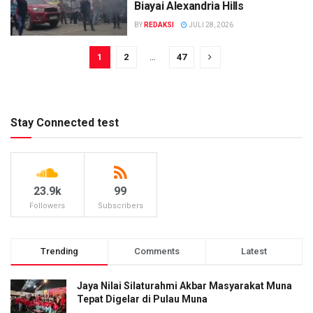
Biayai Alexandria Hills
BY
REDAKSI
JULI 28, 2026
1
2
…
47
Stay Connected test
23.9k
99
Followers
Subscribers
Trending
Comments
Latest
Jaya Nilai Silaturahmi Akbar Masyarakat Muna
Tepat Digelar di Pulau Muna