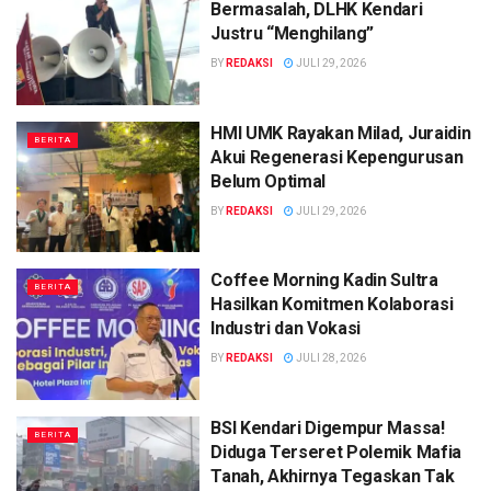
Bermasalah, DLHK Kendari
Justru “Menghilang”
BY
REDAKSI
JULI 29, 2026
HMI UMK Rayakan Milad, Juraidin
BERITA
Akui Regenerasi Kepengurusan
Belum Optimal
BY
REDAKSI
JULI 29, 2026
Coffee Morning Kadin Sultra
BERITA
Hasilkan Komitmen Kolaborasi
Industri dan Vokasi
BY
REDAKSI
JULI 28, 2026
BSI Kendari Digempur Massa!
BERITA
Diduga Terseret Polemik Mafia
Tanah, Akhirnya Tegaskan Tak