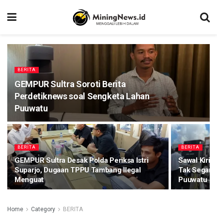
BERITA
GEMPUR Sultra Soroti Berita
Perdetiknews soal Sengketa Lahan
Puuwatu
BERITA
BERITA
GEMPUR Sultra Desak Polda Periksa Istri
Sawal Kiri
Suparjo, Dugaan TPPU Tambang Ilegal
Tak Segan 
Menguat
Puuwatu
Home
Category
BERITA