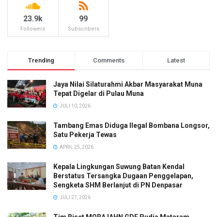
23.9k
99
Followers
Subscribers
Trending
Comments
Latest
Jaya Nilai Silaturahmi Akbar Masyarakat Muna
Tepat Digelar di Pulau Muna
JULI 10, 2026
Tambang Emas Diduga Ilegal Bombana Longsor,
Satu Pekerja Tewas
APRIL 25, 2026
Kepala Lingkungan Suwung Batan Kendal
Berstatus Tersangka Dugaan Penggelapan,
Sengketa SHM Berlanjut di PN Denpasar
JULI 27, 2026
Tim Riset MORA IAHN GDE Pudja Mataram