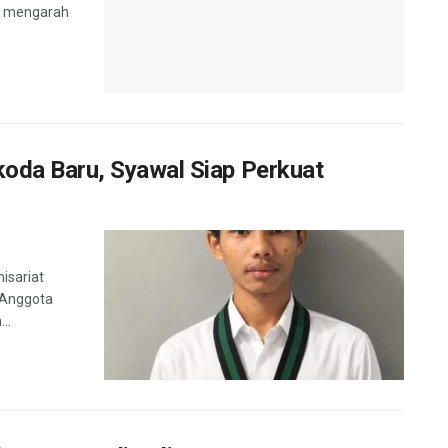
a Hills di
n mengarah
oda Baru, Syawal Siap Perkuat
isariat
 Anggota
..