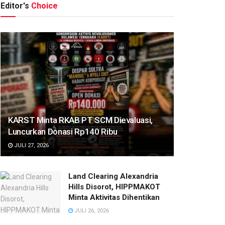
Terbongkar, Mafia Tanah Mulai
P
Editor's
Choice
Terpojok!
2 HARI AGO
KARST Minta RKAB PT SCM Dievaluasi,
Luncurkan Donasi Rp140 Ribu
JULI 27, 2026
Land Clearing Alexandria
Hills Disorot, HIPPMAKOT
Minta Aktivitas Dihentikan
JULI 26, 2026