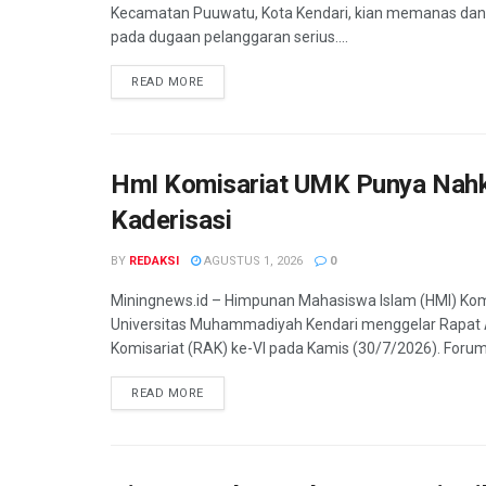
Miningnews.id — Polemik perizinan Perumahan Alexandri
Kecamatan Puuwatu, Kota Kendari, kian memanas da
pada dugaan pelanggaran serius....
READ MORE
HmI Komisariat UMK Punya Nahk
Kaderisasi
BY
REDAKSI
AGUSTUS 1, 2026
0
Miningnews.id – Himpunan Mahasiswa Islam (HMI) Kom
Universitas Muhammadiyah Kendari menggelar Rapat
Komisariat (RAK) ke-VI pada Kamis (30/7/2026). Forum.
READ MORE