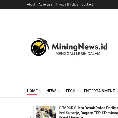
About
Advertise
Privacy & Policy
Contact
HOME
NEWS
TECH
ENTERTAINMENT
Sultra Desak Polda Periksa
Sawal Kirim Sinyal Ker
parjo, Dugaan TPPU Tambang
SULTRA Tak Segan Duduk