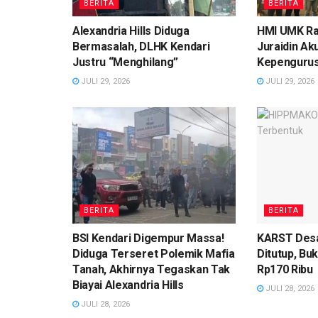
BERITA
BERITA
Alexandria Hills Diduga
HMI UMK Ra
Bermasalah, DLHK Kendari
Juraidin Ak
Justru “Menghilang”
Kepengurus
JULI 29, 2026
JULI 29, 2026
BERITA
BERITA
BSI Kendari Digempur Massa!
KARST Des
Diduga Terseret Polemik Mafia
Ditutup, Bu
Tanah, Akhirnya Tegaskan Tak
Rp170 Ribu
Biayai Alexandria Hills
JULI 28, 2026
JULI 28, 2026