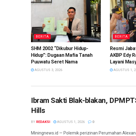
BERITA
BERITA
SHM 2002 “Dikubur Hidup-
Resmi Jaba
Hidup”: Dugaan Mafia Tanah
AKBP Edy R
Puuwatu Seret Nama
Layani Mas
AGUSTUS 3, 2026
AGUSTUS 1, 2
Ibram Sakti Blak-blakan, DPMPTS
Hills
BY
REDAKSI
AGUSTUS 1, 2026
0