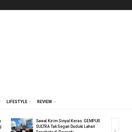
LIFESTYLE
REVIEW
as: GEMPUR
Didemo soal Dugaan Penyerobotan
i Lahan
Lahan, Pihak SDP Sebut Massa