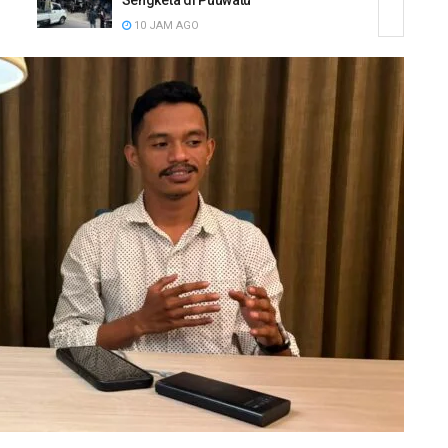
Ditantang Adu Data Malah Kocar
Kacir Mundur
2 HARI AGO