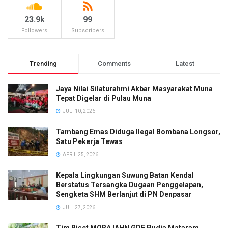
23.9k
99
Followers
Subscribers
Trending
Comments
Latest
Jaya Nilai Silaturahmi Akbar Masyarakat Muna
Tepat Digelar di Pulau Muna
JULI 10, 2026
Tambang Emas Diduga Ilegal Bombana Longsor,
Satu Pekerja Tewas
APRIL 25, 2026
Kepala Lingkungan Suwung Batan Kendal
Berstatus Tersangka Dugaan Penggelapan,
Sengketa SHM Berlanjut di PN Denpasar
JULI 27, 2026
Tim Riset MORA IAHN GDE Pudja Mataram