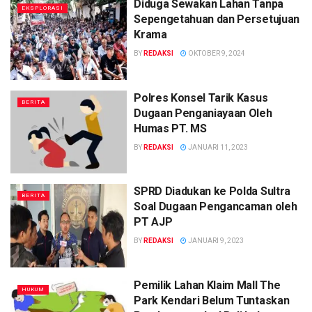
Diduga Sewakan Lahan Tanpa
EKSPLORASI
Sepengetahuan dan Persetujuan
Krama
BY
REDAKSI
OKTOBER 9, 2024
Polres Konsel Tarik Kasus
BERITA
Dugaan Penganiayaan Oleh
Humas PT. MS
BY
REDAKSI
JANUARI 11, 2023
SPRD Diadukan ke Polda Sultra
BERITA
Soal Dugaan Pengancaman oleh
PT AJP
BY
REDAKSI
JANUARI 9, 2023
Pemilik Lahan Klaim Mall The
HUKUM
Park Kendari Belum Tuntaskan