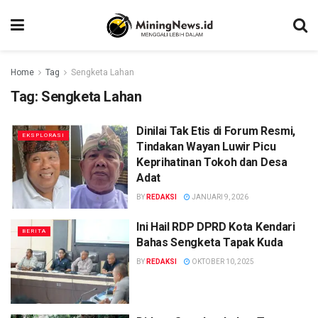
Home
Tag
Sengketa Lahan
Tag:
Sengketa Lahan
Dinilai Tak Etis di Forum Resmi,
EKSPLORASI
Tindakan Wayan Luwir Picu
Keprihatinan Tokoh dan Desa
Adat
BY
REDAKSI
JANUARI 9, 2026
Ini Hail RDP DPRD Kota Kendari
BERITA
Bahas Sengketa Tapak Kuda
BY
REDAKSI
OKTOBER 10, 2025