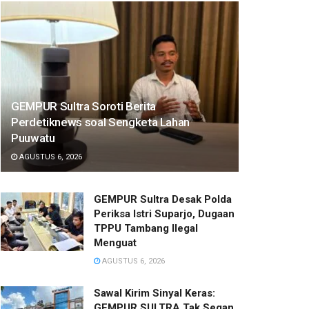
GEMPUR Sultra Soroti Berita
Perdetiknews soal Sengketa Lahan
Puuwatu
AGUSTUS 6, 2026
GEMPUR Sultra Desak Polda
Periksa Istri Suparjo, Dugaan
TPPU Tambang Ilegal
Menguat
AGUSTUS 6, 2026
Sawal Kirim Sinyal Keras:
GEMPUR SULTRA Tak Segan