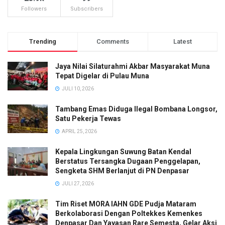
Followers
Subscribers
Trending
Comments
Latest
Jaya Nilai Silaturahmi Akbar Masyarakat Muna
Tepat Digelar di Pulau Muna
JULI 10, 2026
Tambang Emas Diduga Ilegal Bombana Longsor,
Satu Pekerja Tewas
APRIL 25, 2026
Kepala Lingkungan Suwung Batan Kendal
Berstatus Tersangka Dugaan Penggelapan,
Sengketa SHM Berlanjut di PN Denpasar
JULI 27, 2026
Tim Riset MORA IAHN GDE Pudja Mataram
Berkolaborasi Dengan Poltekkes Kemenkes
Denpasar Dan Yayasan Rare Semesta, Gelar Aksi