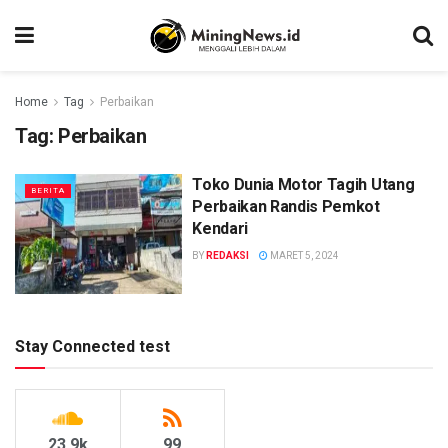
Home
Tag
Perbaikan
Tag:
Perbaikan
Toko Dunia Motor Tagih Utang
BERITA
Perbaikan Randis Pemkot
Kendari
BY
REDAKSI
MARET 5, 2024
Stay Connected test
23.9k
99