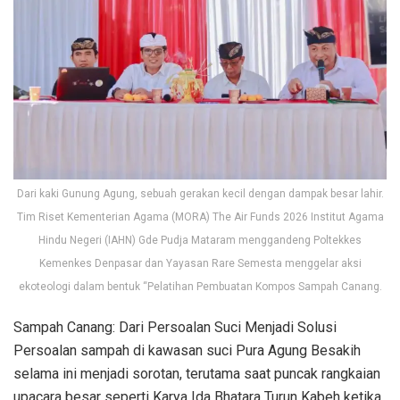
Dari kaki Gunung Agung, sebuah gerakan kecil dengan dampak besar lahir.
Tim Riset Kementerian Agama (MORA) The Air Funds 2026 Institut Agama
Hindu Negeri (IAHN) Gde Pudja Mataram menggandeng Poltekkes
Kemenkes Denpasar dan Yayasan Rare Semesta menggelar aksi
ekoteologi dalam bentuk “Pelatihan Pembuatan Kompos Sampah Canang.
Sampah Canang: Dari Persoalan Suci Menjadi Solusi
Persoalan sampah di kawasan suci Pura Agung Besakih
selama ini menjadi sorotan, terutama saat puncak rangkaian
upacara besar seperti Karya Ida Bhatara Turun Kabeh ketika