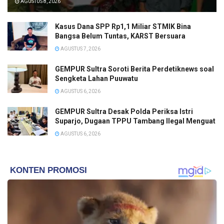
AGUSTUS 8, 2026
Negeri (IAHN)
Gde Pudja
Kasus Dana SPP Rp1,1 Miliar STMIK Bina
Mataram
Bangsa Belum Tuntas, KARST Bersuara
menggandeng
AGUSTUS 7, 2026
Poltekkes
Kemenkes
GEMPUR Sultra Soroti Berita Perdetiknews soal
Denpasar dan
Sengketa Lahan Puuwatu
Yayasan Rare
AGUSTUS 6, 2026
Semesta
menggelar
GEMPUR Sultra Desak Polda Periksa Istri
aksi
Suparjo, Dugaan TPPU Tambang Ilegal Menguat
ekoteologi
AGUSTUS 6, 2026
dalam bentuk
"Pelatihan
Pembuatan
Kompos
Sampah
Canang.