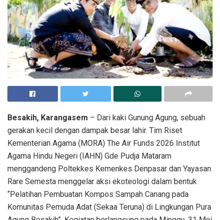
Dari kaki Gunung Agung, sebuah gerakan kecil dengan dampak besar lahir.
Tim Riset Kementerian Agama (MORA) The Air Funds 2026 Institut Agama
Hindu Negeri (IAHN) Gde Pudja Mataram menggandeng Poltekkes Kemenkes
Besakih, Karangasem
– Dari kaki Gunung Agung, sebuah
Denpasar dan Yayasan Rare Semesta menggelar aksi ekoteologi dalam
bentuk "Pelatihan Pembuatan Kompos Sampah Canang.
gerakan kecil dengan dampak besar lahir. Tim Riset
Kementerian Agama (MORA) The Air Funds 2026 Institut
Agama Hindu Negeri (IAHN) Gde Pudja Mataram
menggandeng Poltekkes Kemenkes Denpasar dan Yayasan
Rare Semesta menggelar aksi ekoteologi dalam bentuk
“Pelatihan Pembuatan Kompos Sampah Canang pada
Komunitas Pemuda Adat (Sekaa Teruna) di Lingkungan Pura
Agung Besakih”. Kegiatan berlangsung pada Minggu, 31 Mei