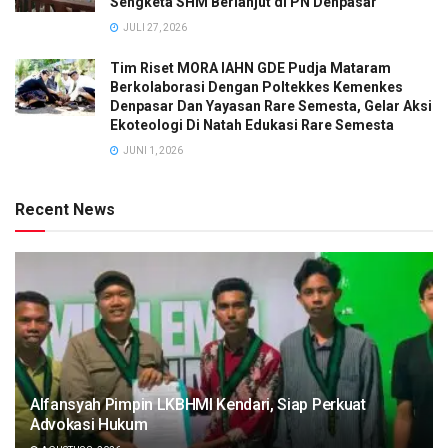
Sengketa SHM Berlanjut di PN Denpasar
JULI 27, 2026
Tim Riset MORA IAHN GDE Pudja Mataram
Berkolaborasi Dengan Poltekkes Kemenkes
Denpasar Dan Yayasan Rare Semesta, Gelar Aksi
Ekoteologi Di Natah Edukasi Rare Semesta
Dari kaki
JUNI 1, 2026
Gunung
Agung,
sebuah
Recent News
gerakan kecil
dengan
dampak besar
lahir. Tim
Riset
Kementerian
Agama
(MORA) The
Air Funds
Alfansyah Pimpin LKBHMI Kendari, Siap Perkuat
2026 Institut
Advokasi Hukum
Agama Hindu