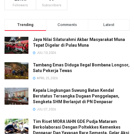
Followers
Subscribers
Trending
Comments
Latest
Jaya Nilai Silaturahmi Akbar Masyarakat Muna
Tepat Digelar di Pulau Muna
JULI 10, 2026
Tambang Emas Diduga Ilegal Bombana Longsor,
Satu Pekerja Tewas
APRIL 25, 2026
Kepala Lingkungan Suwung Batan Kendal
Berstatus Tersangka Dugaan Penggelapan,
Sengketa SHM Berlanjut di PN Denpasar
JULI 27, 2026
Tim Riset MORA IAHN GDE Pudja Mataram
Berkolaborasi Dengan Poltekkes Kemenkes
Denpasar Dan Yayasan Rare Semesta, Gelar Aksi