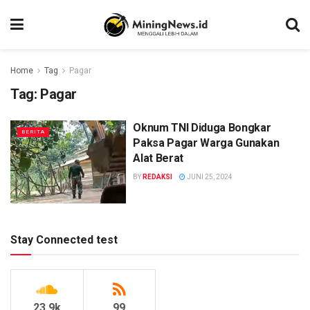
Home
Tag
Pagar
Tag:
Pagar
Oknum TNI Diduga Bongkar
BERITA
Paksa Pagar Warga Gunakan
Alat Berat
BY
REDAKSI
JUNI 25, 2024
Stay Connected test
23.9k
99