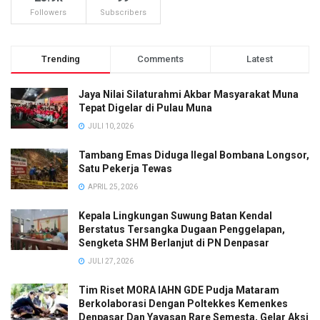
Followers
Subscribers
Trending
Comments
Latest
Jaya Nilai Silaturahmi Akbar Masyarakat Muna
Tepat Digelar di Pulau Muna
JULI 10, 2026
Tambang Emas Diduga Ilegal Bombana Longsor,
Satu Pekerja Tewas
APRIL 25, 2026
Kepala Lingkungan Suwung Batan Kendal
Berstatus Tersangka Dugaan Penggelapan,
Sengketa SHM Berlanjut di PN Denpasar
JULI 27, 2026
Tim Riset MORA IAHN GDE Pudja Mataram
Berkolaborasi Dengan Poltekkes Kemenkes
Denpasar Dan Yayasan Rare Semesta, Gelar Aksi