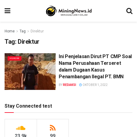
Home
Tag
Direktur
Tag:
Direktur
Ini Penjelasan Dirut PT CMP Soal
HUKUM
Nama Perusahaan Terseret
dalam Dugaan Kasus
Penambangan Ilegal PT. BMN
BY
REDAKSI
OKTOBER 1, 2022
Stay Connected test
23.9k
99