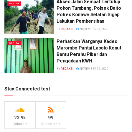
Akses Jalan Sempat Tertutup
BERITA
Pohon Tumbang, Polsek Baito –
Polres Konawe Selatan Sigap
Lakukan Pembersihan
BY
REDAKSI
NOVEMBER 23, 2022
Perhatikan Warganya Kades
BERITA
Marombo Pantai Lasolo Konut
Bantu Perahu Piber dan
Pengadaan KWH
BY
REDAKSI
SEPTEMBER 22, 2022
Stay Connected test
23.9k
99
Followers
Subscribers