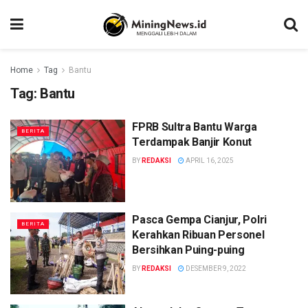
Home
Tag
Bantu
Tag:
Bantu
FPRB Sultra Bantu Warga
BERITA
Terdampak Banjir Konut
BY
REDAKSI
APRIL 16, 2025
Pasca Gempa Cianjur, Polri
BERITA
Kerahkan Ribuan Personel
Bersihkan Puing-puing
BY
REDAKSI
DESEMBER 9, 2022