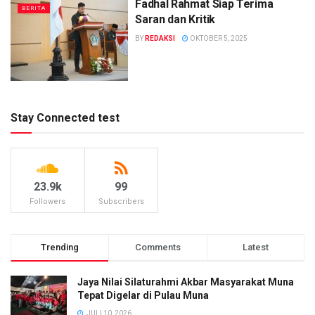
Fadhal Rahmat Siap Terima
BERITA
Saran dan Kritik
BY
REDAKSI
OKTOBER 5, 2025
Stay Connected test
23.9k
99
Followers
Subscribers
Trending
Comments
Latest
Jaya Nilai Silaturahmi Akbar Masyarakat Muna
Tepat Digelar di Pulau Muna
JULI 10, 2026