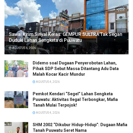
Sawal Kirim Sinyal Keras: GEMPUR SULTRA Tak Segan
Duduki Lahan Sengketa di Puuwatu
AGUSTUS 6, 2026
Didemo soal Dugaan Penyerobotan Lahan,
Pihak SDP Sebut Massa Ditantang Adu Data
Malah Kocar Kacir Mundur
AGUSTUS 4, 2026
Pemkot Kendari “Segel” Lahan Sengketa
Puuwatu: Aktivitas Ilegal Terbongkar, Mafia
Tanah Mulai Terpojok!
AGUSTUS 4, 2026
SHM 2002 “Dikubur Hidup-Hidup”: Dugaan Mafia
Tanah Puuwatu Seret Nama