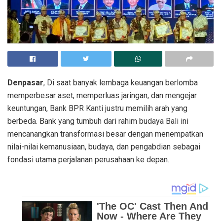
Direktur Utama BPR Kanti Made Arya Amitaba menyampaikan paparan
transformasi budaya perusahaan menuju Community Bank dalam Stakeholder
Gathering Tahunan BPR Kanti 2026 di Bali, Senin (1/6/2026).
Denpasar
, Di saat banyak lembaga keuangan berlomba
memperbesar aset, memperluas jaringan, dan mengejar
keuntungan, Bank BPR Kanti justru memilih arah yang
berbeda. Bank yang tumbuh dari rahim budaya Bali ini
mencanangkan transformasi besar dengan menempatkan
nilai-nilai kemanusiaan, budaya, dan pengabdian sebagai
fondasi utama perjalanan perusahaan ke depan.