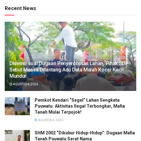
Recent News
Didemo soal Dugaan Penyerobotan Lahan, Pihak SDP
Sebut Massa Ditantang Adu Data Malah Kocar Kacir
Mundur
AGUSTUS 4, 2026
Pemkot Kendari “Segel” Lahan Sengketa
Puuwatu: Aktivitas Ilegal Terbongkar, Mafia
Tanah Mulai Terpojok!
AGUSTUS 4, 2026
SHM 2002 “Dikubur Hidup-Hidup”: Dugaan Mafia
Tanah Puuwatu Seret Nama