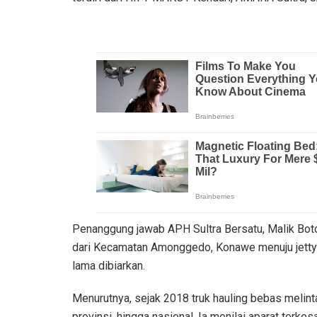
Penanggung jawab APH Sultra Bersatu, Malik Botom
dari Kecamatan Amonggedo, Konawe menuju jetty P
lama dibiarkan.
Menurutnya, sejak 2018 truk hauling bebas melinta
provinsi, hingga nasional. Ia menilai aparat terkes