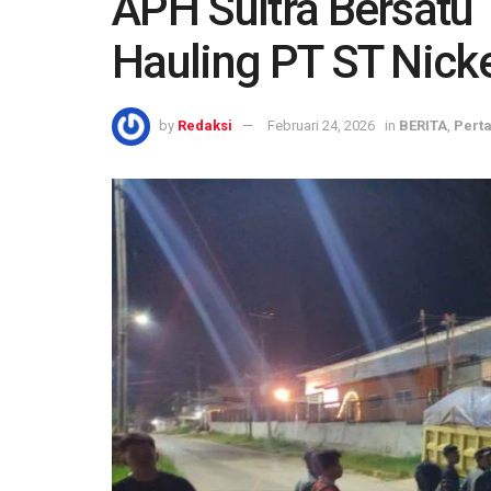
APH Sultra Bersatu
Hauling PT ST Nick
by
Redaksi
Februari 24, 2026
in
BERITA
,
Pert