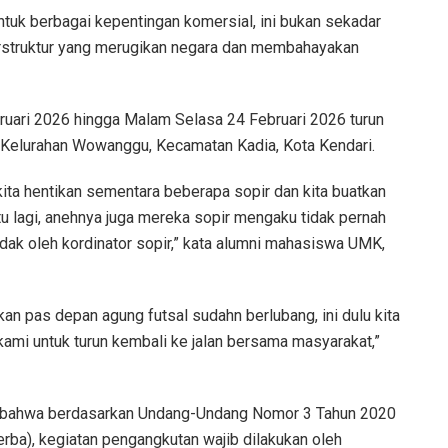
ntuk berbagai kepentingan komersial, ini bukan sekadar
terstruktur yang merugikan negara dan membahayakan
uari 2026 hingga Malam Selasa 24 Februari 2026 turun
 Kelurahan Wowanggu, Kecamatan Kadia, Kota Kendari.
ita hentikan sementara beberapa sopir dan kita buatkan
tu lagi, anehnya juga mereka sopir mengaku tidak pernah
tidak oleh kordinator sopir,” kata alumni mahasiswa UMK,
an pas depan agung futsal sudahn berlubang, ini dulu kita
ami untuk turun kembali ke jalan bersama masyarakat,”
n bahwa berdasarkan Undang-Undang Nomor 3 Tahun 2020
rba), kegiatan pengangkutan wajib dilakukan oleh