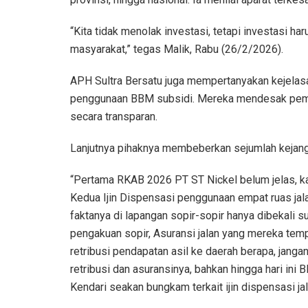
“Kita tidak menolak investasi, tetapi investasi h
masyarakat,” tegas Malik, Rabu (26/2/2026).
APH Sultra Bersatu juga mempertanyakan kejelasa
penggunaan BBM subsidi. Mereka mendesak peme
secara transparan.
Lanjutnya pihaknya membeberkan sejumlah kejangg
“Pertama RKAB 2026 PT ST Nickel belum jelas, k
Kedua Ijin Dispensasi penggunaan empat ruas jalan, 
faktanya di lapangan sopir-sopir hanya dibekali su
pengakuan sopir, Asuransi jalan yang mereka temp
retribusi pendapatan asil ke daerah berapa, janga
retribusi dan asuransinya, bahkan hingga hari ini
Kendari seakan bungkam terkait ijin dispensasi ja