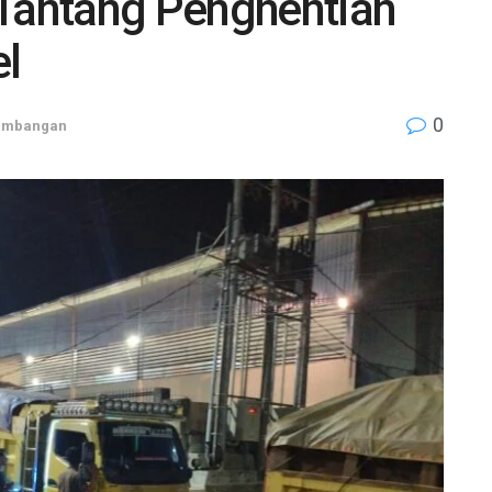
 Tantang Penghentian
el
0
ambangan