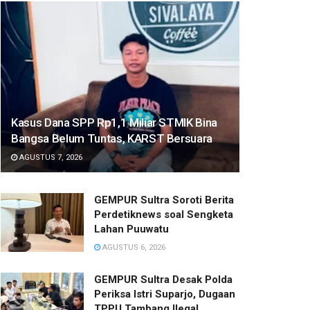
Kasus Dana SPP Rp1,1 Miliar STMIK Bina
Bangsa Belum Tuntas, KARST Bersuara
AGUSTUS 7, 2026
GEMPUR Sultra Soroti Berita
Perdetiknews soal Sengketa
Lahan Puuwatu
AGUSTUS 6, 2026
GEMPUR Sultra Desak Polda
Periksa Istri Suparjo, Dugaan
TPPU Tambang Ilegal