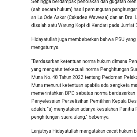
Sehingga berdampak penolakan dan gugatan oleh d
(sah secara hukum) hasil pemungutan pangitung
an La Ode Askar (Cakades Wawesa) dan an Drs. 
disalah satu Warung Kopi di Kendari pada Jum’a
Hidayatullah juga membeberkan bahwa PSU yang di
mengaturnya.
“Berdasarkan ketentuan norma hukum dimana Pemu
yang mengatur terkecuali norma Penghitungan Su
Muna No. 48 Tahun 2022 tentang Pedoman Pelaks
Muna menurut ketentuan apabila ada sengketa m
memerintahkan BPD sebatas norma berdasarkan Pas
Penyelesaian Perselisihan Pemilihan Kepala Des
adalah: “a) menyatakan adanya kesalahan Panitia
penghitungan suara ulang,” bebernya.
Lanjutnya Hidayatullah mengatakan cacat hukum be