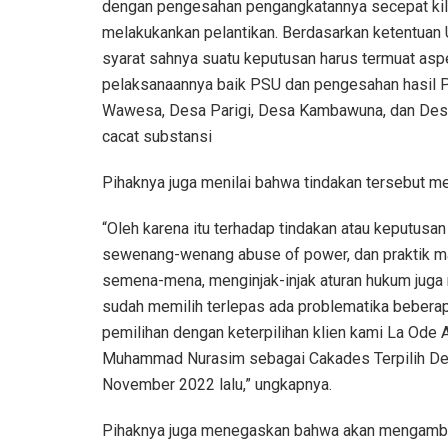
dengan pengesahan pengangkatannya secepat kila
melakukankan pelantikan. Berdasarkan ketentuan 
syarat sahnya suatu keputusan harus termuat asp
pelaksanaannya baik PSU dan pengesahan hasil
Wawesa, Desa Parigi, Desa Kambawuna, dan Desa
cacat substansi
Pihaknya juga menilai bahwa tindakan tersebut m
“Oleh karena itu terhadap tindakan atau keputus
sewenang-wenang abuse of power, dan praktik m
semena-mena, menginjak-injak aturan hukum juga 
sudah memilih terlepas ada problematika beberapa
pemilihan dengan keterpilihan klien kami La Od
Muhammad Nurasim sebagai Cakades Terpilih Desa
November 2022 lalu,” ungkapnya.
Pihaknya juga menegaskan bahwa akan mengambil 