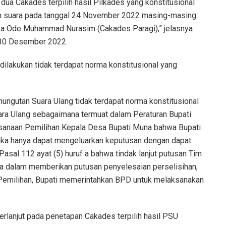
ua Cakades terpilih hasil Pilkades yang konstitusional
an suara pada tanggal 24 November 2022 masing-masing
La Ode Muhammad Nurasim (Cakades Paragi),” jelasnya
t 30 Desember 2022.
lakukan tidak terdapat norma konstitusional yang
ngutan Suara Ulang tidak terdapat norma konstitusional
ara Ulang sebagaimana termuat dalam Peraturan Bupati
anaan Pemilihan Kepala Desa Bupati Muna bahwa Bupati
aka hanya dapat mengeluarkan keputusan dengan dapat
al 112 ayat (5) huruf a bahwa tindak lanjut putusan Tim
a dalam memberikan putusan penyelesaian perselisihan,
 Pemilihan, Bupati memerintahkan BPD untuk melaksanakan
rlanjut pada penetapan Cakades terpilih hasil PSU