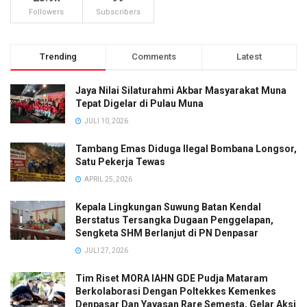
Followers
Subscribers
Trending
Comments
Latest
Jaya Nilai Silaturahmi Akbar Masyarakat Muna
Tepat Digelar di Pulau Muna
JULI 10, 2026
Tambang Emas Diduga Ilegal Bombana Longsor,
Satu Pekerja Tewas
APRIL 25, 2026
Kepala Lingkungan Suwung Batan Kendal
Berstatus Tersangka Dugaan Penggelapan,
Sengketa SHM Berlanjut di PN Denpasar
JULI 27, 2026
Tim Riset MORA IAHN GDE Pudja Mataram
Berkolaborasi Dengan Poltekkes Kemenkes
Denpasar Dan Yayasan Rare Semesta, Gelar Aksi