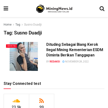
Home
Tag
Susno Duadji
Tag:
Susno Duadji
Dituding Sebagai Biang Kerok
BERITA
Ilegal Mining Kementerian ESDM
Diminta Berikan Tanggapan
BY
REDAKSI
NOVEMBER 28, 2022
Stay Connected test
23.9k
99