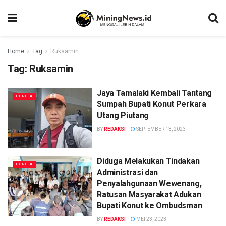
Home
Tag
Ruksamin
Tag:
Ruksamin
Jaya Tamalaki Kembali Tantang
BERITA
Sumpah Bupati Konut Perkara
Utang Piutang
BY
REDAKSI
SEPTEMBER 13, 2023
Diduga Melakukan Tindakan
BERITA
Administrasi dan
Penyalahgunaan Wewenang,
Ratusan Masyarakat Adukan
Bupati Konut ke Ombudsman
BY
REDAKSI
MEI 23, 2023