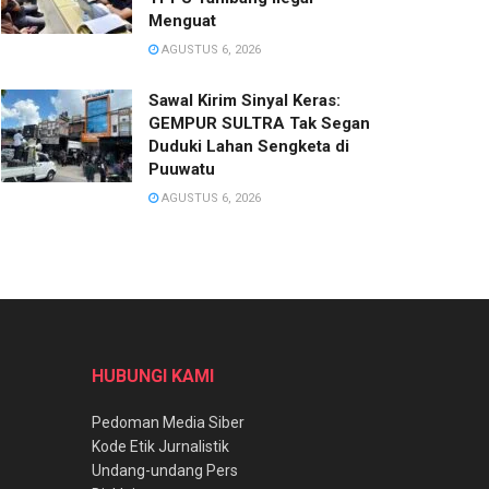
Menguat
AGUSTUS 6, 2026
Sawal Kirim Sinyal Keras:
GEMPUR SULTRA Tak Segan
Duduki Lahan Sengketa di
Puuwatu
AGUSTUS 6, 2026
HUBUNGI KAMI
Pedoman Media Siber
Kode Etik Jurnalistik
Undang-undang Pers