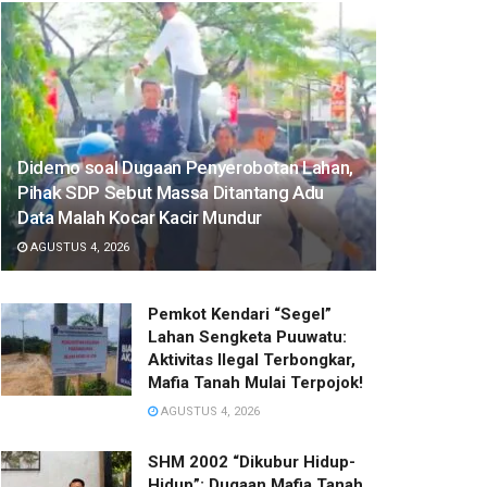
Didemo soal Dugaan Penyerobotan Lahan,
Pihak SDP Sebut Massa Ditantang Adu
Data Malah Kocar Kacir Mundur
AGUSTUS 4, 2026
Pemkot Kendari “Segel”
Lahan Sengketa Puuwatu:
Aktivitas Ilegal Terbongkar,
Mafia Tanah Mulai Terpojok!
AGUSTUS 4, 2026
SHM 2002 “Dikubur Hidup-
Hidup”: Dugaan Mafia Tanah