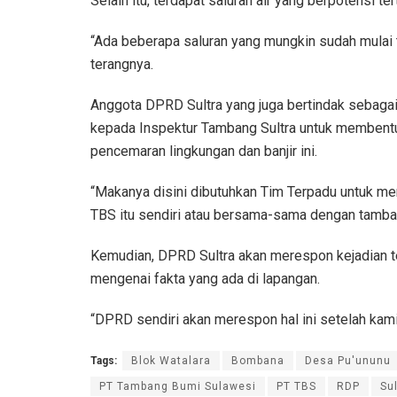
Selain itu, terdapat saluran air yang berpotensi te
“Ada beberapa saluran yang mungkin sudah mulai te
terangnya.
Anggota DPRD Sultra yang juga bertindak sebaga
kepada Inspektur Tambang Sultra untuk membentu
pencemaran lingkungan dan banjir ini.
“Makanya disini dibutuhkan Tim Terpadu untuk me
TBS itu sendiri atau bersama-sama dengan tamban
Kemudian, DPRD Sultra akan merespon kejadian t
mengenai fakta yang ada di lapangan.
“DPRD sendiri akan merespon hal ini setelah kami
Tags:
Blok Watalara
Bombana
Desa Pu'ununu
PT Tambang Bumi Sulawesi
PT TBS
RDP
Sul