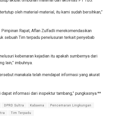
rtutup akibat timbunan material dari aktivitas PT TBS.
rtutup oleh material-material, itu kami sudah bersihkan,”
i Pimpinan Rapat, Aflan Zulfadli merekomendasikan
k sebuah Tim terpadu penelusuran terkait penyebab
nelusuri kebenaran kejadian itu apakah sumbernya dari
g lain,” imbuhnya.
ersebut manakala telah mendapat informasi yang akurat
 dapat informasi dari inspektur tambang,” pungkasnya.**
DPRD Sultra
Kabaena
Pencemaran Lingkungan
tra
Tim Terpadu