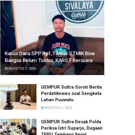
Kasus Dana SPP Rp1,1 Miliar STMIK Bina
Bangsa Belum Tuntas, KARST Bersuara
AGUSTUS 7, 2026
GEMPUR Sultra Soroti Berita
Perdetiknews soal Sengketa
Lahan Puuwatu
AGUSTUS 6, 2026
GEMPUR Sultra Desak Polda
Periksa Istri Suparjo, Dugaan
TPPU Tambang Ilegal