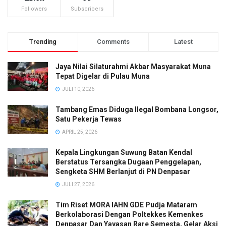
Followers
Subscribers
Trending
Comments
Latest
Jaya Nilai Silaturahmi Akbar Masyarakat Muna
Tepat Digelar di Pulau Muna
JULI 10, 2026
Tambang Emas Diduga Ilegal Bombana Longsor,
Satu Pekerja Tewas
APRIL 25, 2026
Kepala Lingkungan Suwung Batan Kendal
Berstatus Tersangka Dugaan Penggelapan,
Sengketa SHM Berlanjut di PN Denpasar
JULI 27, 2026
Tim Riset MORA IAHN GDE Pudja Mataram
Berkolaborasi Dengan Poltekkes Kemenkes
Denpasar Dan Yayasan Rare Semesta, Gelar Aksi