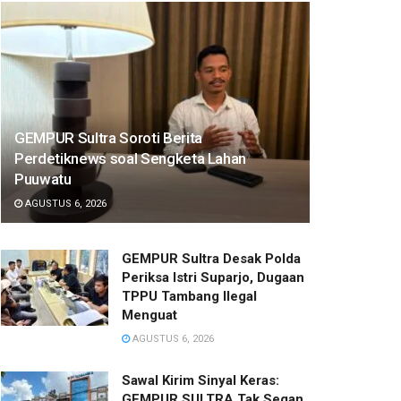
GEMPUR Sultra Soroti Berita
Perdetiknews soal Sengketa Lahan
Puuwatu
AGUSTUS 6, 2026
GEMPUR Sultra Desak Polda
Periksa Istri Suparjo, Dugaan
TPPU Tambang Ilegal
Menguat
AGUSTUS 6, 2026
Sawal Kirim Sinyal Keras:
GEMPUR SULTRA Tak Segan