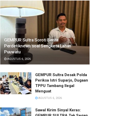
GEMPUR Sultra Soroti Berita
Perdetiknews soal Sengketa Lahan
Puuwatu
AGUSTUS 6, 2026
GEMPUR Sultra Desak Polda
Periksa Istri Suparjo, Dugaan
TPPU Tambang Ilegal
Menguat
AGUSTUS 6, 2026
Sawal Kirim Sinyal Keras:
GEMPUR SULTRA Tak Segan