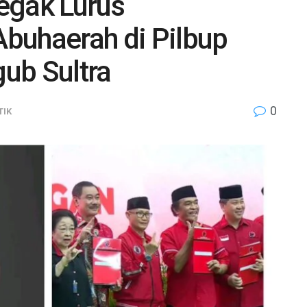
egak Lurus
buhaerah di Pilbup
gub Sultra
0
TIK