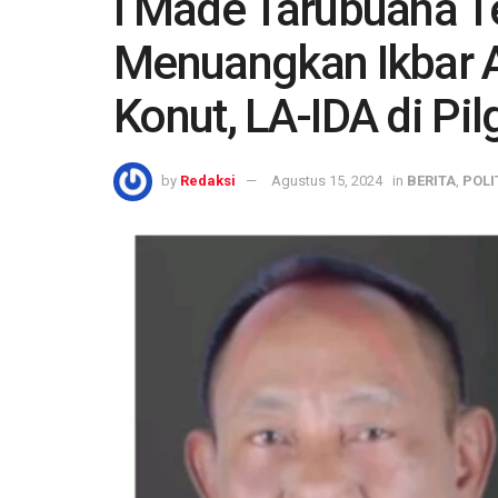
I Made Tarubuana T
Menuangkan Ikbar A
Konut, LA-IDA di Pil
by
Redaksi
Agustus 15, 2024
in
BERITA
,
POLI