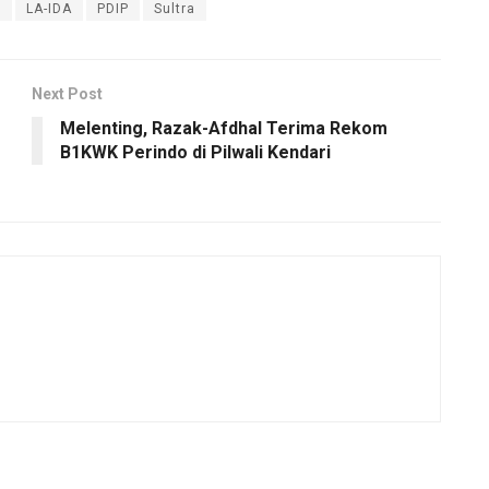
t
LA-IDA
PDIP
Sultra
Next Post
Melenting, Razak-Afdhal Terima Rekom
B1KWK Perindo di Pilwali Kendari