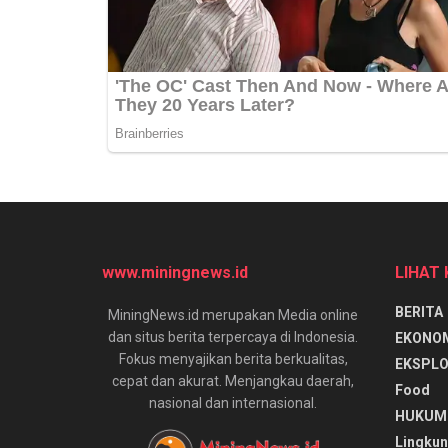
www.miningnews.id
LIHAT
BERITA
MiningNews.id merupakan Media online
dan situs berita terpercaya di Indonesia.
EKONO
Fokus menyajikan berita berkualitas,
EKSPLO
cepat dan akurat. Menjangkau daerah,
Food
nasional dan internasional.
HUKUM
Lingku