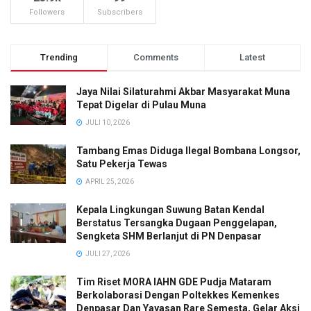
Followers
Subscribers
Trending
Comments
Latest
Jaya Nilai Silaturahmi Akbar Masyarakat Muna
Tepat Digelar di Pulau Muna
JULI 10, 2026
Tambang Emas Diduga Ilegal Bombana Longsor,
Satu Pekerja Tewas
APRIL 25, 2026
Kepala Lingkungan Suwung Batan Kendal
Berstatus Tersangka Dugaan Penggelapan,
Sengketa SHM Berlanjut di PN Denpasar
JULI 27, 2026
Tim Riset MORA IAHN GDE Pudja Mataram
Berkolaborasi Dengan Poltekkes Kemenkes
Denpasar Dan Yayasan Rare Semesta, Gelar Aksi