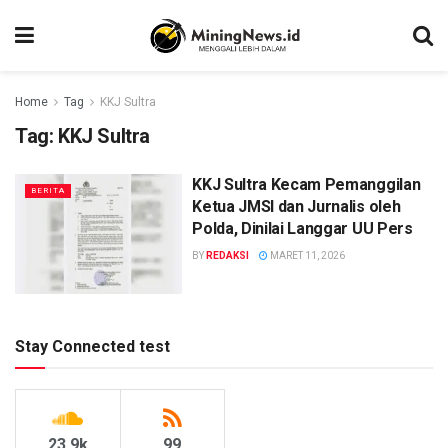
Home
Tag
KKJ Sultra
Tag:
KKJ Sultra
KKJ Sultra Kecam Pemanggilan
BERITA
Ketua JMSI dan Jurnalis oleh
Polda, Dinilai Langgar UU Pers
BY
REDAKSI
MARET 11, 2026
Stay Connected test
23.9k
99