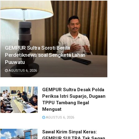
GEMPUR Sultra Soroti Berita
Perdetiknews soal Sengketa Lahan
Puuwatu
AGUSTUS 6, 2026
GEMPUR Sultra Desak Polda
Periksa Istri Suparjo, Dugaan
TPPU Tambang Ilegal
Menguat
AGUSTUS 6, 2026
Sawal Kirim Sinyal Keras:
GEMPUR SULTRA Tak Segan