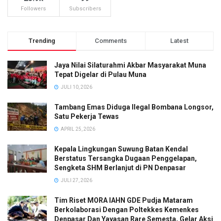
Followers
Subscribers
Trending
Comments
Latest
Jaya Nilai Silaturahmi Akbar Masyarakat Muna
Tepat Digelar di Pulau Muna
JULI 10, 2026
Tambang Emas Diduga Ilegal Bombana Longsor,
Satu Pekerja Tewas
APRIL 25, 2026
Kepala Lingkungan Suwung Batan Kendal
Berstatus Tersangka Dugaan Penggelapan,
Sengketa SHM Berlanjut di PN Denpasar
JULI 27, 2026
Tim Riset MORA IAHN GDE Pudja Mataram
Berkolaborasi Dengan Poltekkes Kemenkes
Denpasar Dan Yayasan Rare Semesta, Gelar Aksi