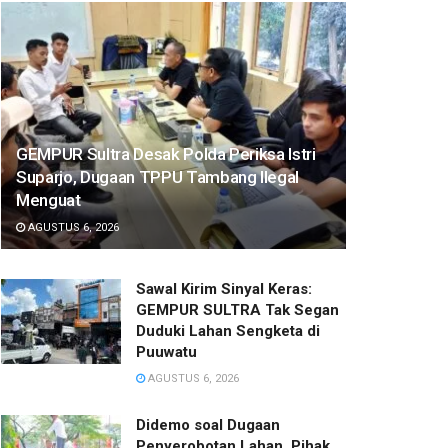
GEMPUR Sultra Desak Polda Periksa Istri
Suparjo, Dugaan TPPU Tambang Ilegal
Menguat
AGUSTUS 6, 2026
Sawal Kirim Sinyal Keras:
GEMPUR SULTRA Tak Segan
Duduki Lahan Sengketa di
Puuwatu
AGUSTUS 6, 2026
Didemo soal Dugaan
Penyerobotan Lahan, Pihak