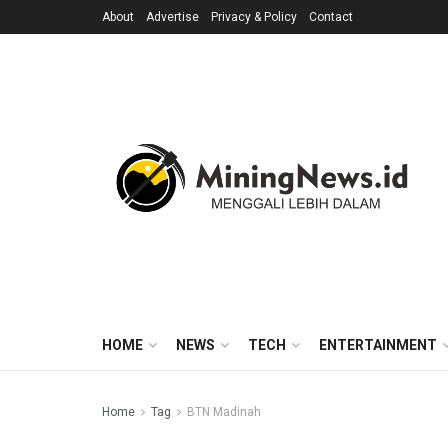
About
Advertise
Privacy & Policy
Contact
HOME
NEWS
TECH
ENTERTAINMENT
Home
Tag
BTN Madinah