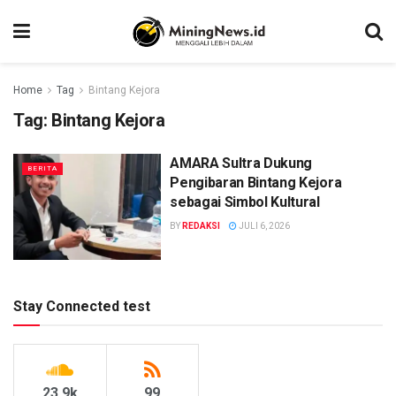
Home
Tag
Bintang Kejora
Tag:
Bintang Kejora
AMARA Sultra Dukung
BERITA
Pengibaran Bintang Kejora
sebagai Simbol Kultural
BY
REDAKSI
JULI 6, 2026
Stay Connected test
23.9k
99