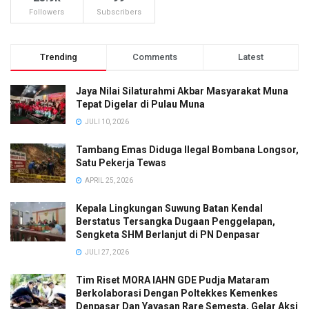
Followers
Subscribers
Trending
Comments
Latest
Jaya Nilai Silaturahmi Akbar Masyarakat Muna
Tepat Digelar di Pulau Muna
JULI 10, 2026
Tambang Emas Diduga Ilegal Bombana Longsor,
Satu Pekerja Tewas
APRIL 25, 2026
Kepala Lingkungan Suwung Batan Kendal
Berstatus Tersangka Dugaan Penggelapan,
Sengketa SHM Berlanjut di PN Denpasar
JULI 27, 2026
Tim Riset MORA IAHN GDE Pudja Mataram
Berkolaborasi Dengan Poltekkes Kemenkes
Denpasar Dan Yayasan Rare Semesta, Gelar Aksi