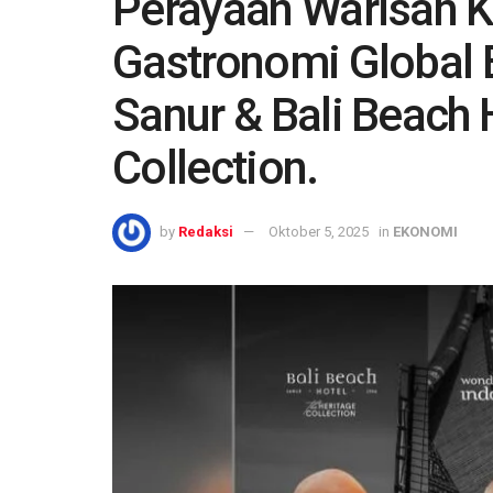
Perayaan Warisan K
Gastronomi Global 
Sanur & Bali Beach 
Collection.
by
Redaksi
Oktober 5, 2025
in
EKONOMI