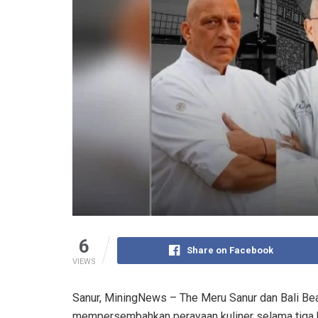
6
Share on Facebook
VIEWS
Sanur, MiningNews – The Meru Sanur dan Bali Be
mempersembahkan perayaan kuliner selama tiga ha