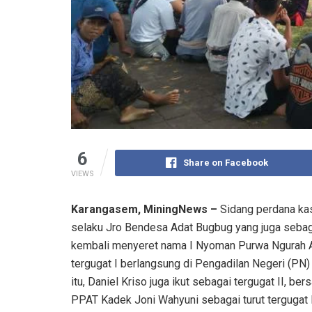
Ratusan masyarakat Desa Adat Bugbug gerudug sidang perdan
6
Share on Facebook
VIEWS
Karangasem, MiningNews –
Sidang perdana kas
selaku Jro Bendesa Adat Bugbug yang juga seba
kembali menyeret nama I Nyoman Purwa Ngurah Ar
tergugat I berlangsung di Pengadilan Negeri (PN
itu, Daniel Kriso juga ikut sebagai tergugat II, b
PPAT Kadek Joni Wahyuni sebagai turut tergugat I,