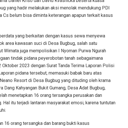
sama Daniel Kriso dan David Kvasnicka beserta kuasa
gbug yang hadir melakukan aksi menolak mendukung PDI
 Cs belum bisa diminta keterangan apapun terkait kasus
 perdata yang berkaitan dengan kasus sewa menyewa
lok area kawasan suci di Desa Bugbug, salah satu
tut Wirnata juga mempolisikan I Nyoman Purwa Ngurah
 dugaan tindak pidana peyerobotan tanah sebagaimana
 Oktober 2023 dengan Surat Tanda Terima Laporan Polisi
oran pidana tersebut, memasuki babak baru atas
Neano Resort di Desa Bugbug yang dituding oleh krama
ura Dang Kahyangan Bukit Gumang, Desa Adat Bugbug,
elah menetapkan 16 orang tersangka perusakan dan
al itu terjadi lantaran masyarakat emosi, karena tuntutan
uhi.
n 16 orang tersangka dan barang bukti kasus