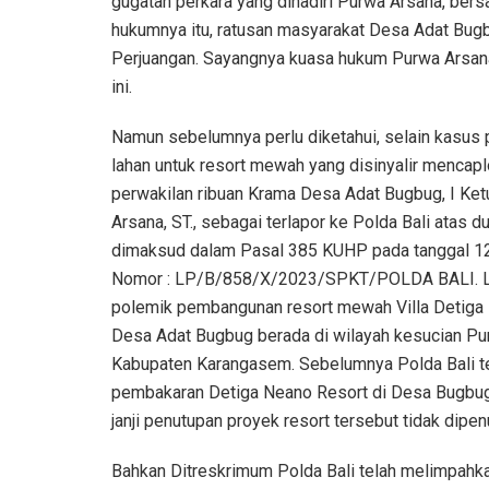
gugatan perkara yang dihadiri Purwa Arsana, ber
hukumnya itu, ratusan masyarakat Desa Adat Bu
Perjuangan. Sayangnya kuasa hukum Purwa Arsana
ini.
Namun sebelumnya perlu diketahui, selain kasus
lahan untuk resort mewah yang disinyalir mencap
perwakilan ribuan Krama Desa Adat Bugbug, I Ke
Arsana, ST., sebagai terlapor ke Polda Bali atas
dimaksud dalam Pasal 385 KUHP pada tanggal 12
Nomor : LP/B/858/X/2023/SPKT/POLDA BALI. Lap
polemik pembangunan resort mewah Villa Detiga 
Desa Adat Bugbug berada di wilayah kesucian P
Kabupaten Karangasem. Sebelumnya Polda Bali t
pembakaran Detiga Neano Resort di Desa Bugbug. H
janji penutupan proyek resort tersebut tidak dipen
Bahkan Ditreskrimum Polda Bali telah melimpahka