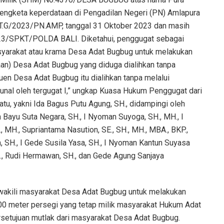
sengketa keperdataan di Pengadilan Negeri (PN) Amlapura
DT.G/2023/PN.AMP, tanggal 31 Oktober 2023 dan masih
23/SPKT/POLDA BALI. Diketahui, penggugat sebagai
syarakat atau krama Desa Adat Bugbug untuk melakukan
aan) Desa Adat Bugbug yang diduga dialihkan tanpa
en Desa Adat Bugbug itu dialihkan tanpa melalui
nal oleh tergugat I,” ungkap Kuasa Hukum Penggugat dari
u, yakni Ida Bagus Putu Agung, SH., didampingi oleh
 Bayu Suta Negara, SH., I Nyoman Suyoga, SH., MH., I
 MH., Supriantama Nasution, SE., SH., MH., MBA., BKP.,
n, SH., I Gede Susila Yasa, SH., I Nyoman Kantun Suyasa
., Rudi Hermawan, SH., dan Gede Agung Sanjaya
ewakili masyarakat Desa Adat Bugbug untuk melakukan
00 meter persegi yang tetap milik masyarakat Hukum Adat
rsetujuan mutlak dari masyarakat Desa Adat Bugbug.