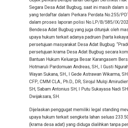
Segara Desa Adat Bugbug, saat ini masih dalam 
yang terdaftar dalam Perkara Perdata No.255/P
dalam proses laporan polisi No.LP/B/585/IX/20
Bendesa Adat Bugbug yang juga ditunjuk oleh ma
upaya hukum terkait adanya padruen (harta kekay
persetujuan masyarakat Desa Adat Bugbug. “Pradu
persetujuan krama Desa Adat Bugbug secara komu
Bantuan Hukum Keluarga Besar Karangasem Bersat
Hotmaruli Pardomuan Andreas, SH., I Gusti Ngurah
Wayan Sukana, SH., I Gede Astrawan Wikarma, SH.,
CFP., CMM CLA., Ph.D., DR, Sirojul Mulqi Amirudie
SH, Sabam Antonius SH, I Putu Sukayasa Nadi SH
Dwijaksara, SH.
Dijelaskan penggugat memiliki legal standing m
upaya hukum terkait sengketa lahan seluas 233.5
(krama desa adat) yang diduga dialihkan tanpa pe