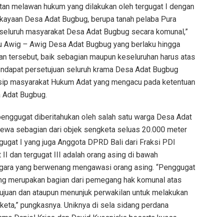
tan melawan hukum yang dilakukan oleh tergugat I dengan
ayaan Desa Adat Bugbug, berupa tanah pelaba Pura
 seluruh masyarakat Desa Adat Bugbug secara komunal,”
itu Awig – Awig Desa Adat Bugbug yang berlaku hingga
han tersebut, baik sebagian maupun keseluruhan harus atas
endapat persetujuan seluruh krama Desa Adat Bugbug
nsip masyarakat Hukum Adat yang mengacu pada ketentuan
 Adat Bugbug.
 penggugat diberitahukan oleh salah satu warga Desa Adat
ewa sebagian dari objek sengketa seluas 20.000 meter
ugat I yang juga Anggota DPRD Bali dari Fraksi PDI
II dan tergugat III adalah orang asing di bawah
egara yang berwenang mengawasi orang asing. “Penggugat
ng merupakan bagian dari pemegang hak komunal atas
juan dan ataupun menunjuk perwakilan untuk melakukan
ta,” pungkasnya. Uniknya di sela sidang perdana