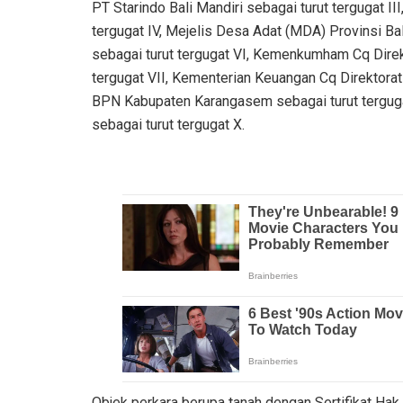
PT Starindo Bali Mandiri sebagai turut tergugat II
tergugat IV, Mejelis Desa Adat (MDA) Provinsi Ba
sebagai turut tergugat VI, Kemenkumham Cq Dire
tergugat VII, Kementerian Keuangan Cq Direktorat 
BPN Kabupaten Karangasem sebagai turut terguga
sebagai turut tergugat X.
Objek perkara berupa tanah dengan Sertifikat H