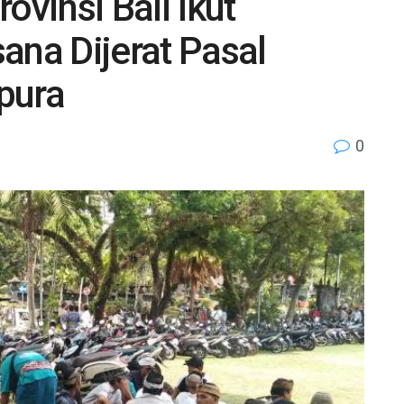
ovinsi Bali Ikut
ana Dijerat Pasal
pura
0