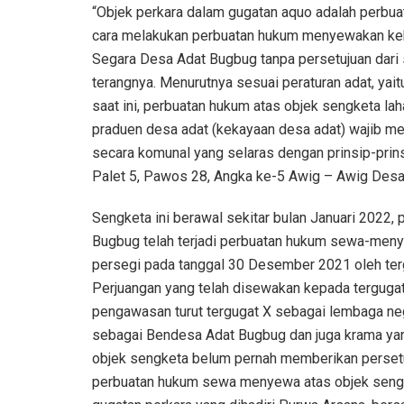
“Objek perkara dalam gugatan aquo adalah perbua
cara melakukan perbuatan hukum menyewakan kek
Segara Desa Adat Bugbug tanpa persetujuan dari
terangnya. Menurutnya sesuai peraturan adat, ya
saat ini, perbuatan hukum atas objek sengketa la
praduen desa adat (kekayaan desa adat) wajib m
secara komunal yang selaras dengan prinsip-pri
Palet 5, Pawos 28, Angka ke-5 Awig – Awig Desa
Sengketa ini berawal sekitar bulan Januari 2022,
Bugbug telah terjadi perbuatan hukum sewa-meny
persegi pada tanggal 30 Desember 2021 oleh terg
Perjuangan yang telah disewakan kepada tergugat 
pengawasan turut tergugat X sebagai lembaga n
sebagai Bendesa Adat Bugbug dan juga krama ya
objek sengketa belum pernah memberikan persetu
perbuatan hukum sewa menyewa atas objek sengke