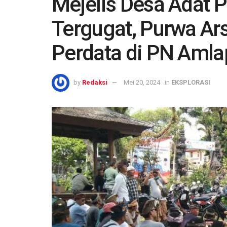
Mejelis Desa Adat Pr
Tergugat, Purwa Ars
Perdata di PN Amla
by
Redaksi
Mei 20, 2024
in
EKSPLORASI