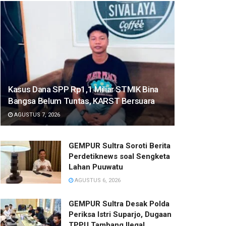
Kasus Dana SPP Rp1,1 Miliar STMIK Bina
Bangsa Belum Tuntas, KARST Bersuara
AGUSTUS 7, 2026
GEMPUR Sultra Soroti Berita
Perdetiknews soal Sengketa
Lahan Puuwatu
AGUSTUS 6, 2026
GEMPUR Sultra Desak Polda
Periksa Istri Suparjo, Dugaan
TPPU Tambang Ilegal