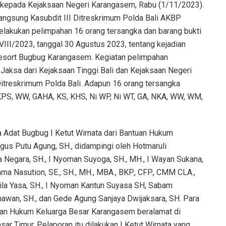
 kepada Kejaksaan Negeri Karangasem, Rabu (1/11/2023).
langsung Kasubdit III Ditreskrimum Polda Bali AKBP
 melakukan pelimpahan 16 orang tersangka dan barang bukti
VIII/2023, tanggal 30 Agustus 2023, tentang kejadian
Resort Bugbug Karangasem. Kegiatan pelimpahan
h Jaksa dari Kejaksaan Tinggi Bali dan Kejaksaan Negeri
itreskrimum Polda Bali. Adapun 16 orang tersangka
i KPS, WW, GAHA, KS, KHS, Ni WP, Ni WT, GA, NKA, WW, WM,
 Adat Bugbug I Ketut Wirnata dari Bantuan Hukum
gus Putu Agung, SH., didampingi oleh Hotmaruli
 Negara, SH., I Nyoman Suyoga, SH., MH., I Wayan Sukana,
ma Nasution, SE., SH., MH., MBA., BKP., CFP., CMM CLA.,
usila Yasa, SH., I Nyoman Kantun Suyasa SH, Sabam
mawan, SH., dan Gede Agung Sanjaya Dwijaksara, SH. Para
uan Hukum Keluarga Besar Karangasem beralamat di
ar Timur. Pelaporan itu dilakukan I Ketut Wirnata yang