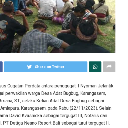
a gugatan perdata dengan tergugat Purwa Arsana Cs. di Pengadilan Negeri
Amlapura, Karangasem, pada Rabu (22/11/2023). (foto: ist)
Share on Twitter
us Gugatan Perdata antara penggugat, I Nyoman Jelantik
gai perwakilan warga Desa Adat Bugbug, Karangasem,
sana, ST., selaku Kelian Adat Desa Bugbug sebagai
) Amlapura, Karangasem, pada Rabu (22/11/2023). Selain
ersama David Kvasnicka sebagai tergugat III, Notaris dan
 PT Detiga Neano Resort Bali sebagai turut tergugat II,