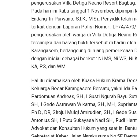
pengerusakan Villa Detiga Neano Resort Bugbug,
Pada hari ini Rabu tanggal 1 November, dipimpin 
Endang Tri Purwanto S.I.K., M.Si., Penyidik telah
terkait dengan Laporan Polisi Nomor : LP/A/470/
pengerusakan oleh warga di Villa Detiga Neano 
tersangka dan barang bukti tersebut di hadiri ole
Karangasem, berlangsung di ruang pemeriksaan D
dengan inisial sebagai berikut : Ni MS, Ni WS, N
KA, PS, dan WM.
Hal itu disamaikan oleh Kuasa Hukum Krama Desa
Keluarga Besar Karangasem Bersatu, yakni Ida Ba
Pardomuan Andreas, SH., I Gusti Ngurah Bayu Suta
SH., I Gede Astrawan Wikarma, SH., MH., Suprianta
Ph.D., DR, Sirojul Mulqi Amirudien, SH., I Gede S
Antonius SH, I Putu Sukayasa Nadi SH., Rudi Her
Advokat dan Konsultan Hukum yang saat ini Bant
Sekretariat Kaber, Jalan Narakusuma No.5F Denpas