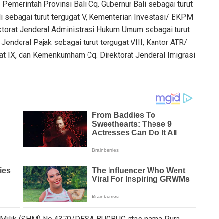
I, Pemerintah Provinsi Bali Cq. Gubernur Bali sebagai turut
li sebagai turut tergugat V, Kementerian Investasi/ BKPM
ktorat Jenderal Administrasi Hukum Umum sebagai turut
Jenderal Pajak sebagai turut tergugat VIII, Kantor ATR/
t IX, dan Kemenkumham Cq. Direktorat Jenderal Imigrasi
ak Milik (SHM) No.4370/DESA BUGBUG atas nama Pura