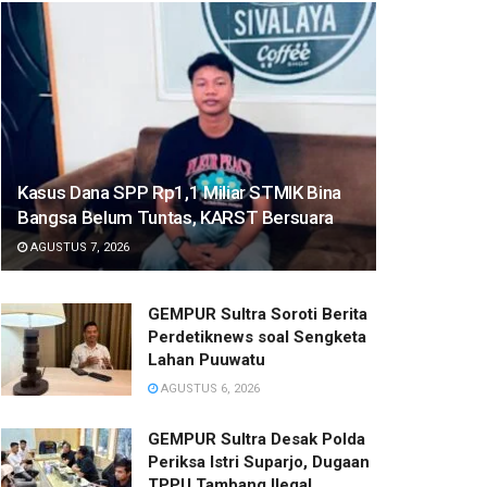
Kasus Dana SPP Rp1,1 Miliar STMIK Bina
Bangsa Belum Tuntas, KARST Bersuara
AGUSTUS 7, 2026
GEMPUR Sultra Soroti Berita
Perdetiknews soal Sengketa
Lahan Puuwatu
AGUSTUS 6, 2026
GEMPUR Sultra Desak Polda
Periksa Istri Suparjo, Dugaan
TPPU Tambang Ilegal