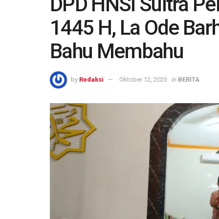
DPD HNSI Sultra Per
1445 H, La Ode Bar
Bahu Membahu
by
Redaksi
Oktober 12, 2023
in
BERITA