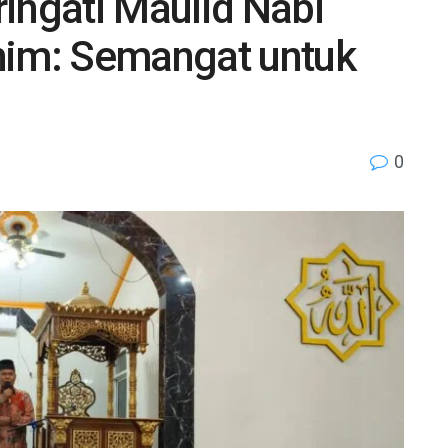
ingati Maulid Nabi
him: Semangat untuk
0