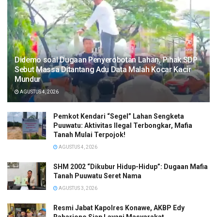
Didemo soal Dugaan Penyerobotan Lahan, Pihak SDP
Sebut Massa Ditantang Adu Data Malah Kocar Kacir
Mundur
AGUSTUS 4, 2026
Pemkot Kendari “Segel” Lahan Sengketa
Puuwatu: Aktivitas Ilegal Terbongkar, Mafia
Tanah Mulai Terpojok!
AGUSTUS 4, 2026
SHM 2002 “Dikubur Hidup-Hidup”: Dugaan Mafia
Tanah Puuwatu Seret Nama
AGUSTUS 3, 2026
Resmi Jabat Kapolres Konawe, AKBP Edy
Raharjono Siap Layani Masyarakat