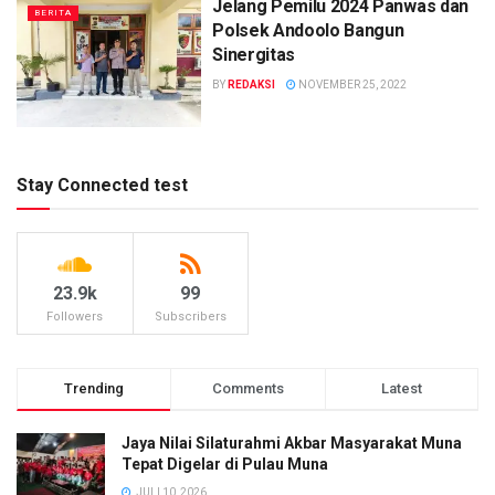
Jelang Pemilu 2024 Panwas dan
BERITA
Polsek Andoolo Bangun
Sinergitas
BY
REDAKSI
NOVEMBER 25, 2022
Stay Connected test
23.9k
99
Followers
Subscribers
Trending
Comments
Latest
Jaya Nilai Silaturahmi Akbar Masyarakat Muna
Tepat Digelar di Pulau Muna
JULI 10, 2026