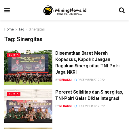
Home
Tag
Sinergitas
Tag:
Sinergitas
Disematkan Baret Merah
BERITA
Kopassus, Kapolri: Jangan
Ragukan Sinergisitas TNI-Polri
Jaga NKRI
BY
REDAKSI
DESEMBER 27, 2022
Pererat Soliditas dan Sinergitas,
BERITA
TNI-Polri Gelar Diklat Integrasi
BY
REDAKSI
DESEMBER 12, 2022