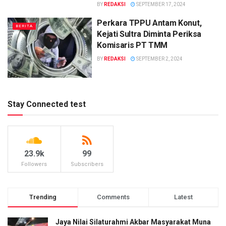
BY
REDAKSI
SEPTEMBER 17, 2024
Perkara TPPU Antam Konut,
BERITA
Kejati Sultra Diminta Periksa
Komisaris PT TMM
BY
REDAKSI
SEPTEMBER 2, 2024
Stay Connected test
23.9k
99
Followers
Subscribers
Trending
Comments
Latest
Jaya Nilai Silaturahmi Akbar Masyarakat Muna