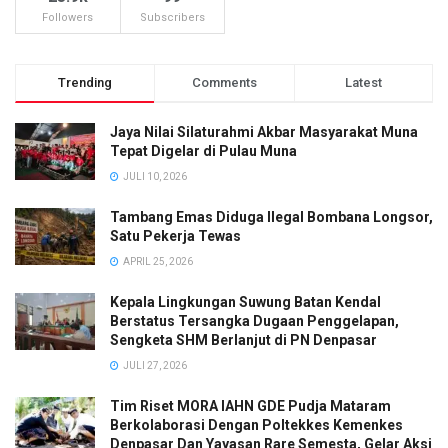
Followers
Subscribers
Trending
Comments
Latest
Jaya Nilai Silaturahmi Akbar Masyarakat Muna
Tepat Digelar di Pulau Muna
JULI 10, 2026
Tambang Emas Diduga Ilegal Bombana Longsor,
Satu Pekerja Tewas
APRIL 25, 2026
Kepala Lingkungan Suwung Batan Kendal
Berstatus Tersangka Dugaan Penggelapan,
Sengketa SHM Berlanjut di PN Denpasar
JULI 27, 2026
Tim Riset MORA IAHN GDE Pudja Mataram
Berkolaborasi Dengan Poltekkes Kemenkes
Denpasar Dan Yayasan Rare Semesta, Gelar Aksi