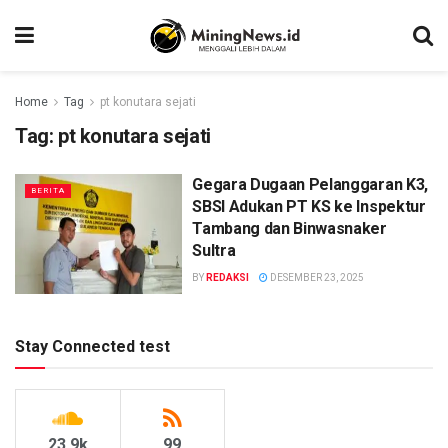
Home
Tag
pt konutara sejati
Tag:
pt konutara sejati
Gegara Dugaan Pelanggaran K3,
BERITA
SBSI Adukan PT KS ke Inspektur
Tambang dan Binwasnaker
Sultra
BY
REDAKSI
DESEMBER 23, 2025
Stay Connected test
23.9k
99