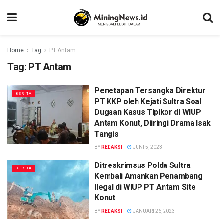
Home
Tag
PT Antam
Tag:
PT Antam
Penetapan Tersangka Direktur
BERITA
PT KKP oleh Kejati Sultra Soal
Dugaan Kasus Tipikor di WIUP
Antam Konut, Diiringi Drama Isak
Tangis
BY
REDAKSI
JUNI 5, 2023
Ditreskrimsus Polda Sultra
BERITA
Kembali Amankan Penambang
Ilegal di WIUP PT Antam Site
Konut
BY
REDAKSI
JANUARI 26, 2023