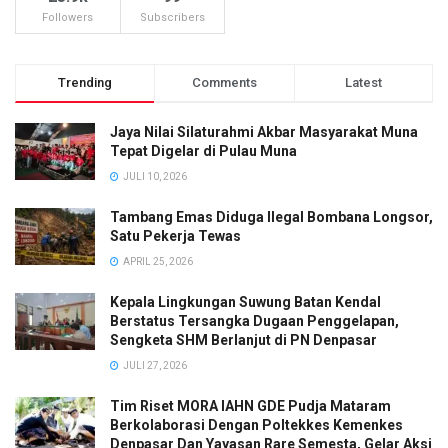
Followers
Subscribers
Trending
Comments
Latest
Jaya Nilai Silaturahmi Akbar Masyarakat Muna
Tepat Digelar di Pulau Muna
JULI 10, 2026
Tambang Emas Diduga Ilegal Bombana Longsor,
Satu Pekerja Tewas
APRIL 25, 2026
Kepala Lingkungan Suwung Batan Kendal
Berstatus Tersangka Dugaan Penggelapan,
Sengketa SHM Berlanjut di PN Denpasar
JULI 27, 2026
Tim Riset MORA IAHN GDE Pudja Mataram
Berkolaborasi Dengan Poltekkes Kemenkes
Denpasar Dan Yayasan Rare Semesta, Gelar Aksi