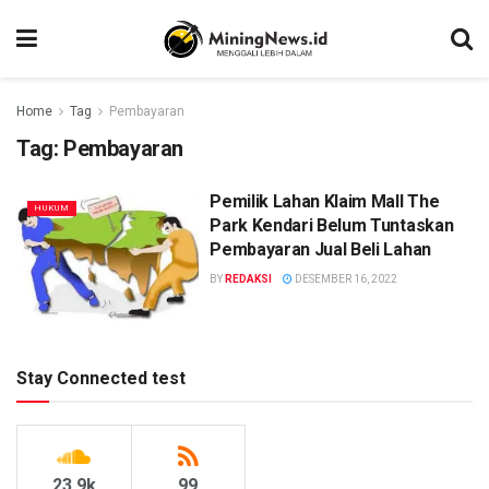
Home
Tag
Pembayaran
Tag:
Pembayaran
Pemilik Lahan Klaim Mall The
HUKUM
Park Kendari Belum Tuntaskan
Pembayaran Jual Beli Lahan
BY
REDAKSI
DESEMBER 16, 2022
Stay Connected test
23.9k
99