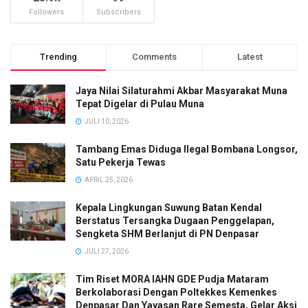
Followers
Subscribers
Trending
Comments
Latest
Jaya Nilai Silaturahmi Akbar Masyarakat Muna
Tepat Digelar di Pulau Muna
JULI 10, 2026
Tambang Emas Diduga Ilegal Bombana Longsor,
Satu Pekerja Tewas
APRIL 25, 2026
Kepala Lingkungan Suwung Batan Kendal
Berstatus Tersangka Dugaan Penggelapan,
Sengketa SHM Berlanjut di PN Denpasar
JULI 27, 2026
Tim Riset MORA IAHN GDE Pudja Mataram
Berkolaborasi Dengan Poltekkes Kemenkes
Denpasar Dan Yayasan Rare Semesta, Gelar Aksi