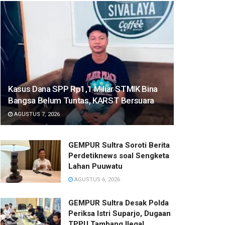
Kasus Dana SPP Rp1,1 Miliar STMIK Bina
Bangsa Belum Tuntas, KARST Bersuara
AGUSTUS 7, 2026
GEMPUR Sultra Soroti Berita
Perdetiknews soal Sengketa
Lahan Puuwatu
AGUSTUS 6, 2026
GEMPUR Sultra Desak Polda
Periksa Istri Suparjo, Dugaan
TPPU Tambang Ilegal