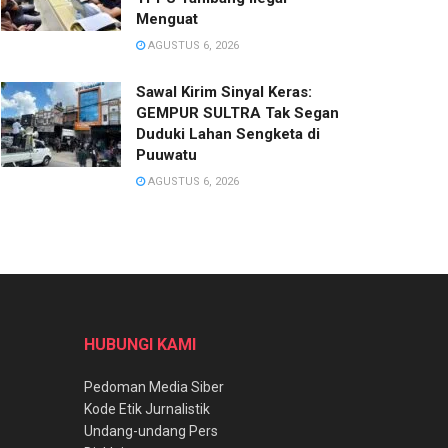
Menguat
AGUSTUS 6, 2026
Sawal Kirim Sinyal Keras:
GEMPUR SULTRA Tak Segan
Duduki Lahan Sengketa di
Puuwatu
AGUSTUS 6, 2026
HUBUNGI KAMI
Pedoman Media Siber
Kode Etik Jurnalistik
Undang-undang Pers