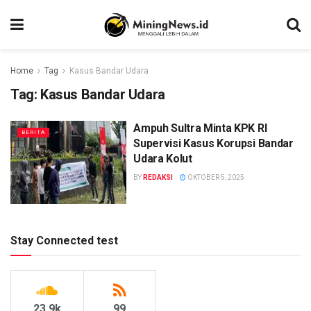
Home
Tag
Kasus Bandar Udara
Tag:
Kasus Bandar Udara
Ampuh Sultra Minta KPK RI
BERITA
Supervisi Kasus Korupsi Bandar
Udara Kolut
BY
REDAKSI
OKTOBER 5, 2025
Stay Connected test
23.9k
99