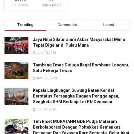
Followers
Subscribers
Trending
Comments
Latest
Jaya Nilai Silaturahmi Akbar Masyarakat Muna
Tepat Digelar di Pulau Muna
JULI 10, 2026
Tambang Emas Diduga Ilegal Bombana Longsor,
Satu Pekerja Tewas
APRIL 25, 2026
Kepala Lingkungan Suwung Batan Kendal
Berstatus Tersangka Dugaan Penggelapan,
Sengketa SHM Berlanjut di PN Denpasar
JULI 27, 2026
Tim Riset MORA IAHN GDE Pudja Mataram
Berkolaborasi Dengan Poltekkes Kemenkes
Denpasar Dan Yayasan Rare Semesta, Gelar Aksi