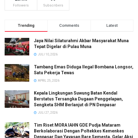
Followers
Subscribers
Trending
Comments
Latest
Jaya Nilai Silaturahmi Akbar Masyarakat Muna
Tepat Digelar di Pulau Muna
JULI 10, 2026
Tambang Emas Diduga Ilegal Bombana Longsor,
Satu Pekerja Tewas
APRIL 25, 2026
Kepala Lingkungan Suwung Batan Kendal
Berstatus Tersangka Dugaan Penggelapan,
Sengketa SHM Berlanjut di PN Denpasar
JULI 27, 2026
Tim Riset MORA IAHN GDE Pudja Mataram
Berkolaborasi Dengan Poltekkes Kemenkes
Denpasar Dan Yayasan Rare Semesta, Gelar Aksi