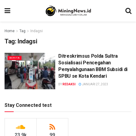
Home
Tag
Indagsi
Tag:
Indagsi
Ditreskrimsus Polda Sultra
BERITA
Sosialisasi Pencegahan
Penyalahgunaan BBM Subsidi di
SPBU se Kota Kendari
BY
REDAKSI
JANUARI 27, 2023
Stay Connected test
23.9k
99