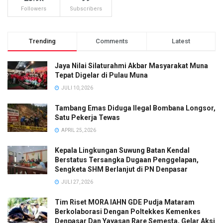
Followers
Subscribers
Trending
Comments
Latest
Jaya Nilai Silaturahmi Akbar Masyarakat Muna
Tepat Digelar di Pulau Muna
JULI 10, 2026
Tambang Emas Diduga Ilegal Bombana Longsor,
Satu Pekerja Tewas
APRIL 25, 2026
Kepala Lingkungan Suwung Batan Kendal
Berstatus Tersangka Dugaan Penggelapan,
Sengketa SHM Berlanjut di PN Denpasar
JULI 27, 2026
Tim Riset MORA IAHN GDE Pudja Mataram
Berkolaborasi Dengan Poltekkes Kemenkes
Denpasar Dan Yayasan Rare Semesta, Gelar Aksi