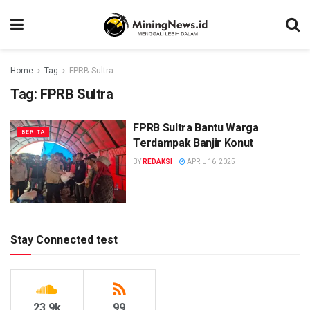
Home
Tag
FPRB Sultra
Tag:
FPRB Sultra
FPRB Sultra Bantu Warga
BERITA
Terdampak Banjir Konut
BY
REDAKSI
APRIL 16, 2025
Stay Connected test
23.9k
99