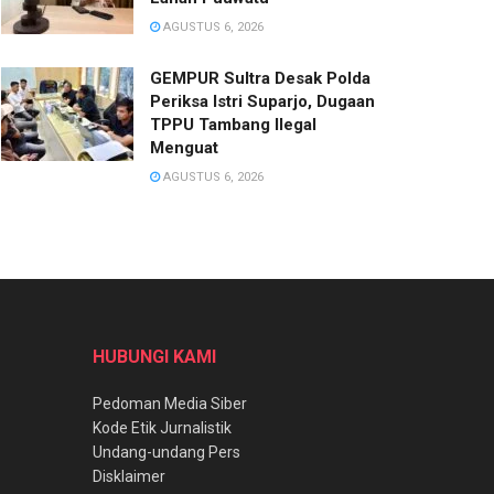
AGUSTUS 6, 2026
GEMPUR Sultra Desak Polda
Periksa Istri Suparjo, Dugaan
TPPU Tambang Ilegal
Menguat
AGUSTUS 6, 2026
HUBUNGI KAMI
Pedoman Media Siber
Kode Etik Jurnalistik
Undang-undang Pers
Disklaimer