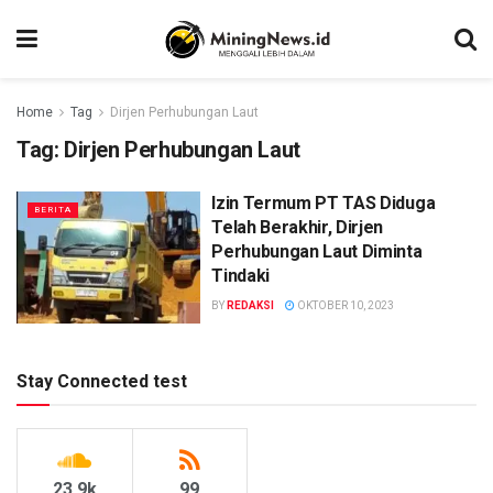
Home
Tag
Dirjen Perhubungan Laut
Tag:
Dirjen Perhubungan Laut
Izin Termum PT TAS Diduga
BERITA
Telah Berakhir, Dirjen
Perhubungan Laut Diminta
Tindaki
BY
REDAKSI
OKTOBER 10, 2023
Stay Connected test
23.9k
99