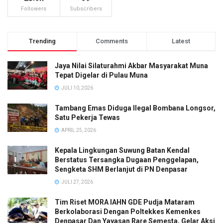
Followers
Subscribers
Trending
Comments
Latest
Jaya Nilai Silaturahmi Akbar Masyarakat Muna
Tepat Digelar di Pulau Muna
JULI 10, 2026
Tambang Emas Diduga Ilegal Bombana Longsor,
Satu Pekerja Tewas
APRIL 25, 2026
Kepala Lingkungan Suwung Batan Kendal
Berstatus Tersangka Dugaan Penggelapan,
Sengketa SHM Berlanjut di PN Denpasar
JULI 27, 2026
Tim Riset MORA IAHN GDE Pudja Mataram
Berkolaborasi Dengan Poltekkes Kemenkes
Denpasar Dan Yayasan Rare Semesta, Gelar Aksi