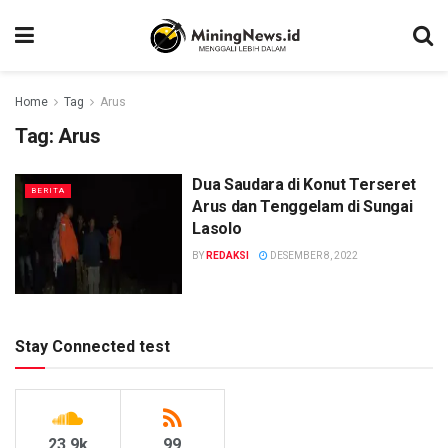
Home
Tag
Arus
Tag:
Arus
Dua Saudara di Konut Terseret
BERITA
Arus dan Tenggelam di Sungai
Lasolo
BY
REDAKSI
DESEMBER 8, 2022
Stay Connected test
23.9k
99