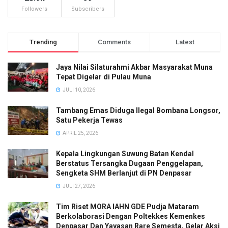
Followers
Subscribers
Trending
Comments
Latest
Jaya Nilai Silaturahmi Akbar Masyarakat Muna
Tepat Digelar di Pulau Muna
JULI 10, 2026
Tambang Emas Diduga Ilegal Bombana Longsor,
Satu Pekerja Tewas
APRIL 25, 2026
Kepala Lingkungan Suwung Batan Kendal
Berstatus Tersangka Dugaan Penggelapan,
Sengketa SHM Berlanjut di PN Denpasar
JULI 27, 2026
Tim Riset MORA IAHN GDE Pudja Mataram
Berkolaborasi Dengan Poltekkes Kemenkes
Denpasar Dan Yayasan Rare Semesta, Gelar Aksi