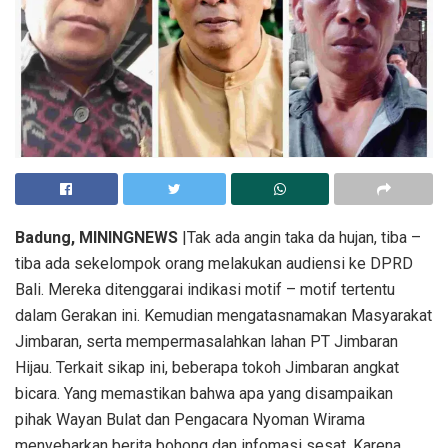
(Dari kiri ke kanan) Made Sudita, Wayan Sukamta dan I Made Eben.
Badung, MININGNEWS
|Tak ada angin taka da hujan, tiba –
tiba ada sekelompok orang melakukan audiensi ke DPRD
Bali. Mereka ditenggarai indikasi motif – motif tertentu
dalam Gerakan ini. Kemudian mengatasnamakan Masyarakat
Jimbaran, serta mempermasalahkan lahan PT Jimbaran
Hijau. Terkait sikap ini, beberapa tokoh Jimbaran angkat
bicara. Yang memastikan bahwa apa yang disampaikan
pihak Wayan Bulat dan Pengacara Nyoman Wirama
menyebarkan berita bohong dan infomasi sesat. Karena