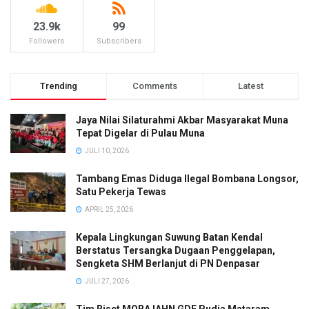
23.9k
99
Followers
Subscribers
Trending
Comments
Latest
Jaya Nilai Silaturahmi Akbar Masyarakat Muna
Tepat Digelar di Pulau Muna
JULI 10, 2026
Tambang Emas Diduga Ilegal Bombana Longsor,
Satu Pekerja Tewas
APRIL 25, 2026
Kepala Lingkungan Suwung Batan Kendal
Berstatus Tersangka Dugaan Penggelapan,
Sengketa SHM Berlanjut di PN Denpasar
JULI 27, 2026
Tim Riset MORA IAHN GDE Pudja Mataram