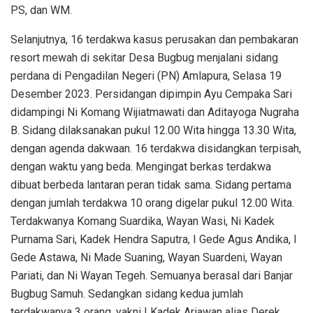
PS, dan WM.
Selanjutnya, 16 terdakwa kasus perusakan dan pembakaran
resort mewah di sekitar Desa Bugbug menjalani sidang
perdana di Pengadilan Negeri (PN) Amlapura, Selasa 19
Desember 2023. Persidangan dipimpin Ayu Cempaka Sari
didampingi Ni Komang Wijiatmawati dan Aditayoga Nugraha
B. Sidang dilaksanakan pukul 12.00 Wita hingga 13.30 Wita,
dengan agenda dakwaan. 16 terdakwa disidangkan terpisah,
dengan waktu yang beda. Mengingat berkas terdakwa
dibuat berbeda lantaran peran tidak sama. Sidang pertama
dengan jumlah terdakwa 10 orang digelar pukul 12.00 Wita.
Terdakwanya Komang Suardika, Wayan Wasi, Ni Kadek
Purnama Sari, Kadek Hendra Saputra, I Gede Agus Andika, I
Gede Astawa, Ni Made Suaning, Wayan Suardeni, Wayan
Pariati, dan Ni Wayan Tegeh. Semuanya berasal dari Banjar
Bugbug Samuh. Sedangkan sidang kedua jumlah
terdakwanya 3 orang, yakni I Kadek Ariawan alias Derek,