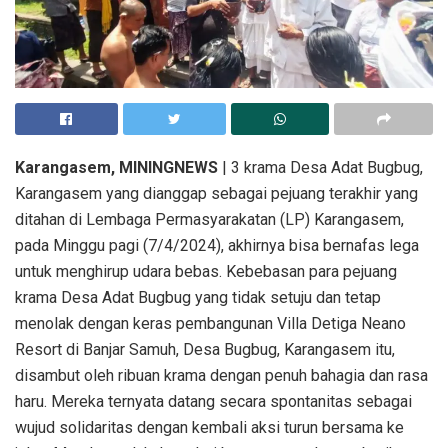
3 krama Desa Adat Bugbug, Karangasem yang dianggap sebagai pejuang
terakhir yang ditahan di Lembaga Permasyarakatan (LP) Karangasem akhirnya
bebas, pada Minggu pagi (7/4/2024).
Karangasem, MININGNEWS
| 3 krama Desa Adat Bugbug,
Karangasem yang dianggap sebagai pejuang terakhir yang
ditahan di Lembaga Permasyarakatan (LP) Karangasem,
pada Minggu pagi (7/4/2024), akhirnya bisa bernafas lega
untuk menghirup udara bebas. Kebebasan para pejuang
krama Desa Adat Bugbug yang tidak setuju dan tetap
menolak dengan keras pembangunan Villa Detiga Neano
Resort di Banjar Samuh, Desa Bugbug, Karangasem itu,
disambut oleh ribuan krama dengan penuh bahagia dan rasa
haru. Mereka ternyata datang secara spontanitas sebagai
wujud solidaritas dengan kembali aksi turun bersama ke