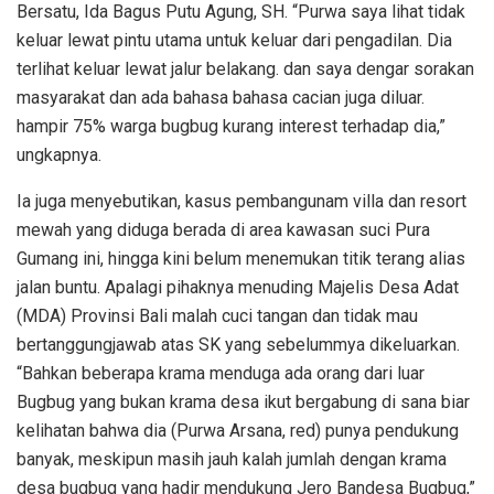
Bersatu, Ida Bagus Putu Agung, SH. “Purwa saya lihat tidak
keluar lewat pintu utama untuk keluar dari pengadilan. Dia
terlihat keluar lewat jalur belakang. dan saya dengar sorakan
masyarakat dan ada bahasa bahasa cacian juga diluar.
hampir 75% warga bugbug kurang interest terhadap dia,”
ungkapnya.
Ia juga menyebutikan, kasus pembangunam villa dan resort
mewah yang diduga berada di area kawasan suci Pura
Gumang ini, hingga kini belum menemukan titik terang alias
jalan buntu. Apalagi pihaknya menuding Majelis Desa Adat
(MDA) Provinsi Bali malah cuci tangan dan tidak mau
bertanggungjawab atas SK yang sebelummya dikeluarkan.
“Bahkan beberapa krama menduga ada orang dari luar
Bugbug yang bukan krama desa ikut bergabung di sana biar
kelihatan bahwa dia (Purwa Arsana, red) punya pendukung
banyak, meskipun masih jauh kalah jumlah dengan krama
desa bugbug yang hadir mendukung Jero Bandesa Bugbug,”