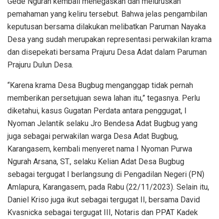
Gede Ngurah kembali menegaskan dan meluruskan
pemahaman yang keliru tersebut. Bahwa jelas pengambilan
keputusan bersama dilakukan melibatkan Paruman Nayaka
Desa yang sudah merupakan representasi perwakilan krama
dan disepekati bersama Prajuru Desa Adat dalam Paruman
Prajuru Dulun Desa.
“Karena krama Desa Bugbug menganggap tidak pernah
memberikan persetujuan sewa lahan itu,” tegasnya. Perlu
diketahui, kasus Gugatan Perdata antara penggugat, I
Nyoman Jelantik selaku Jro Bendesa Adat Bugbug yang
juga sebagai perwakilan warga Desa Adat Bugbug,
Karangasem, kembali menyeret nama I Nyoman Purwa
Ngurah Arsana, ST., selaku Kelian Adat Desa Bugbug
sebagai tergugat I berlangsung di Pengadilan Negeri (PN)
Amlapura, Karangasem, pada Rabu (22/11/2023). Selain itu,
Daniel Kriso juga ikut sebagai tergugat II, bersama David
Kvasnicka sebagai tergugat III, Notaris dan PPAT Kadek