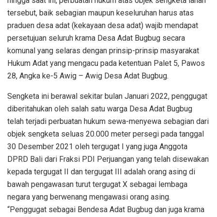
hingga saat ini, perbuatan hukum atas objek sengketa lahan
tersebut, baik sebagian maupun keseluruhan harus atas
praduen desa adat (kekayaan desa adat) wajib mendapat
persetujuan seluruh krama Desa Adat Bugbug secara
komunal yang selaras dengan prinsip-prinsip masyarakat
Hukum Adat yang mengacu pada ketentuan Palet 5, Pawos
28, Angka ke-5 Awig – Awig Desa Adat Bugbug.
Sengketa ini berawal sekitar bulan Januari 2022, penggugat
diberitahukan oleh salah satu warga Desa Adat Bugbug
telah terjadi perbuatan hukum sewa-menyewa sebagian dari
objek sengketa seluas 20.000 meter persegi pada tanggal
30 Desember 2021 oleh tergugat I yang juga Anggota
DPRD Bali dari Fraksi PDI Perjuangan yang telah disewakan
kepada tergugat II dan tergugat III adalah orang asing di
bawah pengawasan turut tergugat X sebagai lembaga
negara yang berwenang mengawasi orang asing.
“Penggugat sebagai Bendesa Adat Bugbug dan juga krama