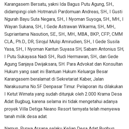
Karangasem Bersatu, yakni Ida Bagus Putu Agung, SH.,
didampingi oleh Hotmaruli Pardomuan Andreas, SH., I Gusti
Ngurah Bayu Suta Negara, SH., I Nyoman Suyoga, SH., MH., I
Wayan Sukana, SH., I Gede Astrawan Wikarma, SH., MH.,
Supriantama Nasution, SE., SH., MH., MBA., BKP., CFP., CMM
CLA., Ph.D., DR, Sirojul Mulqi Amirudien, SH., I Gede Susila
Yasa, SH., I Nyoman Kantun Suyasa SH, Sabam Antonius SH,
I Putu Sukayasa Nadi SH., Rudi Hermawan, SH., dan Gede
Agung Sanjaya Dwijaksara, SH. Para Advokat dan Konsultan
Hukum yang saat ini Bantuan Hukum Keluarga Besar
Karangasem beralamat di Sekretariat Kaber, Jalan
Narakusuma No.5F Denpasar Timur. Pelaporan itu dilakukan
I Ketut Wirnata yang sudah ditunjuk oleh 2.000 Krama Desa
Adat Bugbug, karena selama ini tidak mengetahui adanya
proyek Villa Detiga Neano Resort ternyata telah menyewa
tanah milik desa adat.
Namun, Purwa Arsana selaku Kelian Desa Adat Bugbug