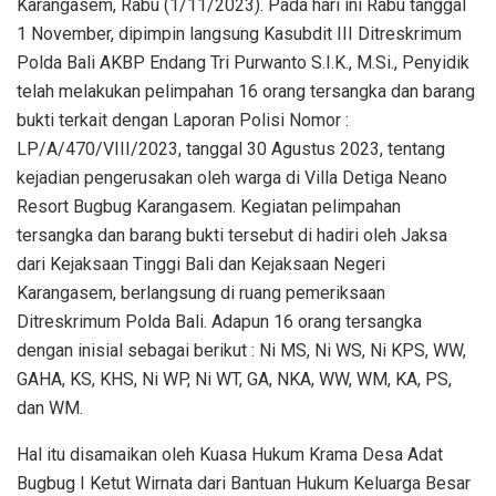
Karangasem, Rabu (1/11/2023). Pada hari ini Rabu tanggal
1 November, dipimpin langsung Kasubdit III Ditreskrimum
Polda Bali AKBP Endang Tri Purwanto S.I.K., M.Si., Penyidik
telah melakukan pelimpahan 16 orang tersangka dan barang
bukti terkait dengan Laporan Polisi Nomor :
LP/A/470/VIII/2023, tanggal 30 Agustus 2023, tentang
kejadian pengerusakan oleh warga di Villa Detiga Neano
Resort Bugbug Karangasem. Kegiatan pelimpahan
tersangka dan barang bukti tersebut di hadiri oleh Jaksa
dari Kejaksaan Tinggi Bali dan Kejaksaan Negeri
Karangasem, berlangsung di ruang pemeriksaan
Ditreskrimum Polda Bali. Adapun 16 orang tersangka
dengan inisial sebagai berikut : Ni MS, Ni WS, Ni KPS, WW,
GAHA, KS, KHS, Ni WP, Ni WT, GA, NKA, WW, WM, KA, PS,
dan WM.
Hal itu disamaikan oleh Kuasa Hukum Krama Desa Adat
Bugbug I Ketut Wirnata dari Bantuan Hukum Keluarga Besar