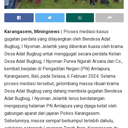
Ribuan krama Desa Adat Bugbug kembali membully Purwa Arsana, usai
sidang mediasi, karena tidak berani keluar dari pintu utama PN Amlapura,
pada Selasa, 6 Februari 2024.
Karangasem, Miningnews
| Proses mediasi kasus
gugatan perdata yang dilayangkan oleh Bendesa Adat
Bugbug, I Nyoman Jelantik yang diberikan kuasa oleh krama
Desa Adat Bugbug untuk menggugat secara perdata Kelian
Desa Adat Bugbug, I Nyoman Purwa Ngurah Arsana dan Cs.,
kembali berjalan di Pengadilan Negeri (PN) Amlapura,
Karangasem, Bali, pada Selasa, 6 Februari 2024. Selama
proses mediasi tersebut, gelombang massa ribuan krama
Desa Adat Bugbug yang datang membela gugatan Bendesa
Adat Bugbug, I Nyoman Jelantik terus berdatangan
mengepung halaman PN Amlapura yang dijaga ketat oleh
gabungan aparat dari jajaran Polres Karangasem.
Sebelumnya, massa sempat berkumpul terlebih dahulu,