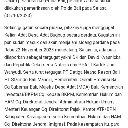
Dalam pelaporan ke Polda Bali, pelapor Wirnata sudah
dilakukan pemeriksaan oleh Polda Bali pada Selasa
(31/10/2023).
Selain gugatan secara pidana, pihaknya juga menggugat
Kelian Adat Desa Adat Bugbug secara perdata. Gugatan ini
pun sudah masuk dan akan menjalani sidang perdana pada
Rabu 22 November 2023 mendatang. Salain itu, ada pula
dilaporkan sebagai tergugat yakni DK dan David Kvasnicka
dari Republik Ceko serta Notaris dan PPAT I Kadek Joni
Wahyudi. Serta turut tergugat PT Detiga Neano Resort Bali,
PT Starindo Bali Mandiri, Pemerintah Daerah Provinsi Bali
Cq Gubernur Bali, Majelis Desa Adat (MDA) Bali, Kementrian
Investasi/BKPM Cq. Kepala BKPM, Kementrian Hukum dan
HAM Cq. Direktorat Jendral Administrasi Hukum Umum,
Menteri Keuangan Cq. Direktorat Pajak, Kantor ATR/BPN
Kabupaten Karangasem serta Kementrian Hukum dan HAM
Cq. Direktorat Jendral Imigrasi. Pada kesempatan itu, para