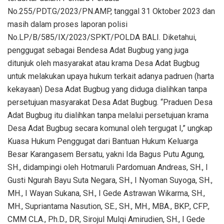
No.255/PDT.G/2023/PN.AMP, tanggal 31 Oktober 2023 dan
masih dalam proses laporan polisi
No.LP/B/585/IX/2023/SPKT/POLDA BALI. Diketahui,
penggugat sebagai Bendesa Adat Bugbug yang juga
ditunjuk oleh masyarakat atau krama Desa Adat Bugbug
untuk melakukan upaya hukum terkait adanya padruen (harta
kekayaan) Desa Adat Bugbug yang diduga dialihkan tanpa
persetujuan masyarakat Desa Adat Bugbug. “Praduen Desa
Adat Bugbug itu dialihkan tanpa melalui persetujuan krama
Desa Adat Bugbug secara komunal oleh tergugat I,” ungkap
Kuasa Hukum Penggugat dari Bantuan Hukum Keluarga
Besar Karangasem Bersatu, yakni Ida Bagus Putu Agung,
SH., didampingi oleh Hotmaruli Pardomuan Andreas, SH., I
Gusti Ngurah Bayu Suta Negara, SH., I Nyoman Suyoga, SH.,
MH., I Wayan Sukana, SH., I Gede Astrawan Wikarma, SH.,
MH., Supriantama Nasution, SE., SH., MH., MBA., BKP., CFP.,
CMM CLA., Ph.D., DR, Sirojul Mulqi Amirudien, SH., I Gede