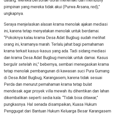
datang. Mereka bersorak-sorai meneriaki dan membully
pimpinan yang mereka tidak akui (Purwa Arsana, red),”
ungkapnya.
Seraya menjelaskan alasan krama menolak ajakan mediasi
ini, karena tetap menyatakan menolak untuk berdamai.
“Pokoknya kalau krama Desa Adat Bugbug sudah melihat
orang ini, kramanya marah. Terlalu jahat bagi pemahaman
krama terkait kasus-kasus yang ada. Tadi sidang mediasi
dan krama Desa Adat Bugbug menolak untuk damai. Kasus
bergulir setelah ini,” bebernya, sembari menegaskan krama
tetap menolak pembangunan di kawasan suci Pura Gumang
di Desa Adat Bugbug, Karangasem, karena tidak sesuai
Perda dan menurut pemahaman krama tetap bulat
mendesak agar proyek villa mewah itu dihentikan dan lahan
dikembalikan seperti sedia kala. “Tidak bisa ditawar,”
pungkasnya. Hal senada disampaikan, Kuasa Hukum
Penggugat dari Bantuan Hukum Keluarga Besar Karangasem