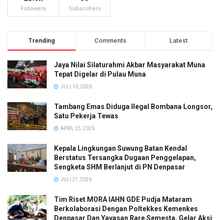
Followers
Subscribers
Trending
Comments
Latest
Jaya Nilai Silaturahmi Akbar Masyarakat Muna
Tepat Digelar di Pulau Muna
JULI 10, 2026
Tambang Emas Diduga Ilegal Bombana Longsor,
Satu Pekerja Tewas
APRIL 25, 2026
Kepala Lingkungan Suwung Batan Kendal
Berstatus Tersangka Dugaan Penggelapan,
Sengketa SHM Berlanjut di PN Denpasar
JULI 27, 2026
Tim Riset MORA IAHN GDE Pudja Mataram
Berkolaborasi Dengan Poltekkes Kemenkes
Denpasar Dan Yayasan Rare Semesta, Gelar Aksi