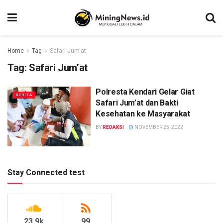
Home
Tag
Safari Jum'at
Tag:
Safari Jum’at
Polresta Kendari Gelar Giat
BERITA
Safari Jum’at dan Bakti
Kesehatan ke Masyarakat
BY
REDAKSI
NOVEMBER 25, 2022
Stay Connected test
23.9k
99